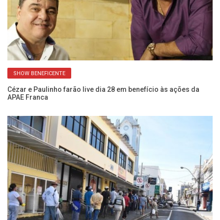
SHOW BENEFICENTE
Cézar e Paulinho farão live dia 28 em benefício às ações da
Go
APAE Franca
so