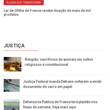
AJUDA QUE TRANSFORMA
na
Ap
​Lar de Ofélia de Franca recebe doação de mais de mil
qu
produtos
JUSTIÇA
Religião: sacrifícios de animais em cultos
religiosos é constitucional
Justiça Federal manda Detrans voltarem a emitir
documento do carro em papel
Defensoria Pública de Franca terá plantão nos
finais de semana. Veja mais aqui