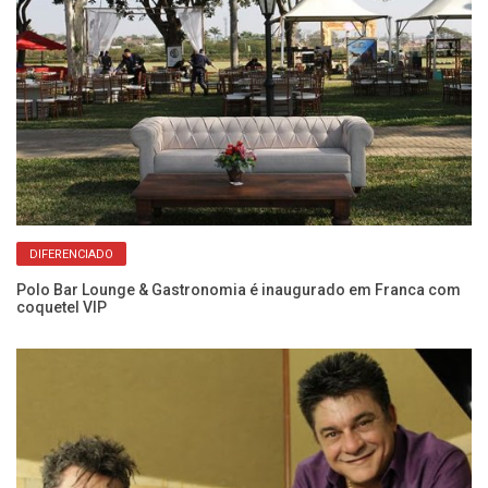
DIFERENCIADO
do
Fr
A
Polo Bar Lounge & Gastronomia é inaugurado em Franca com
coquetel VIP