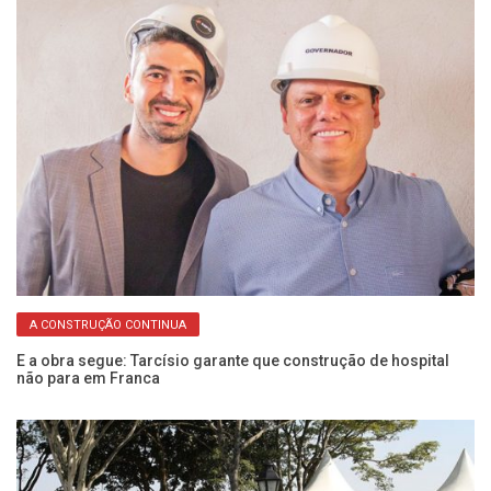
A CONSTRUÇÃO CONTINUA
e
AE
sá
E a obra segue: Tarcísio garante que construção de hospital
não para em Franca