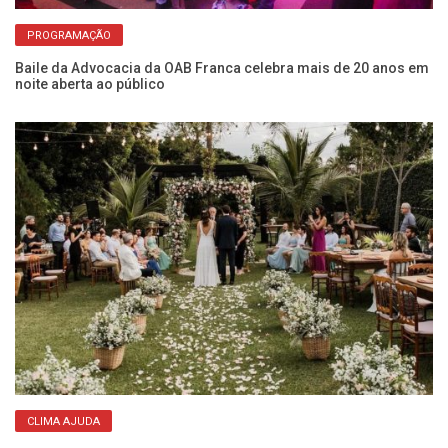
PROGRAMAÇÃO
de
​P
IP
Baile da Advocacia da OAB Franca celebra mais de 20 anos em
noite aberta ao público
CLIMA AJUDA
Fe
a