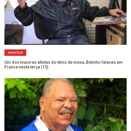
Mo
MEMÓRIA
Es
Um dos maiores atletas do tênis de mesa, Betinho faleceu em
Franca nesta terça (15)