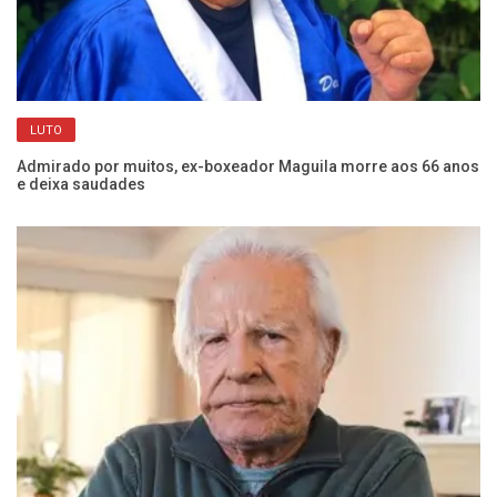
de
Jo
LUTO
Ja
Admirado por muitos, ex-boxeador Maguila morre aos 66 anos
e deixa saudades