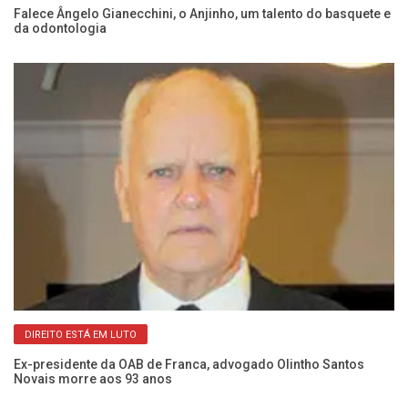
Falece Ângelo Gianecchini, o Anjinho, um talento do basquete e
a
da odontologia
DIREITO ESTÁ EM LUTO
do
Fr
Ex-presidente da OAB de Franca, advogado Olintho Santos
Ma
Novais morre aos 93 anos