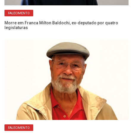
FALECIMENTO
Morre em Franca Milton Baldochi, ex-deputado por quatro
Si
legislaturas
FALECIMENTO
Ca