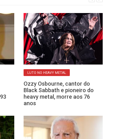
LUTO NO HEAVY METAL
GRANDE COMUNIC
Ozzy Osbourne, cantor do
Silvio Santos 
Black Sabbath e pioneiro do
anos em São 
 93
heavy metal, morre aos 76
anos