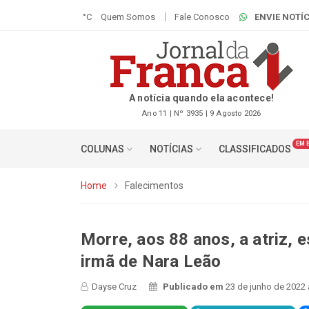
°C
Quem Somos
Fale Conosco
ENVIE NOTÍC
A notícia quando ela acontece!
Ano 11 | Nº 3935 | 9 Agosto 2026
EM 
COLUNAS
NOTÍCIAS
CLASSIFICADOS
Home
Falecimentos
Morre, aos 88 anos, a atriz, 
irmã de Nara Leão
Dayse Cruz
Publicado em
23 de junho de 2022 