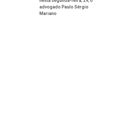
nesta segunda-feira, 29, o
advogado Paulo Sérgio
Mariano