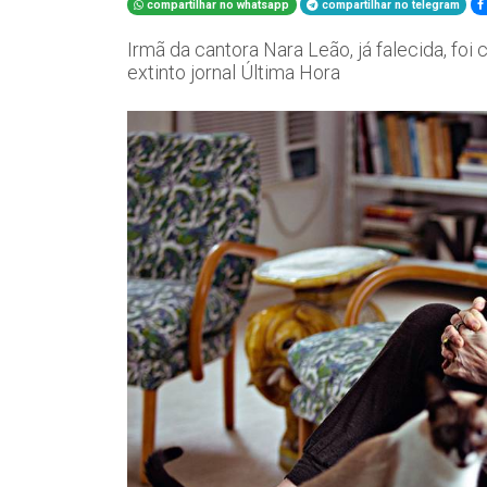
compartilhar no whatsapp
compartilhar no telegram
Irmã da cantora Nara Leão, já falecida, fo
extinto jornal Última Hora