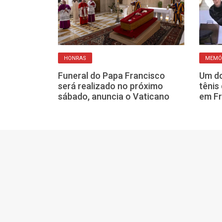
HONRAS
MEMÓ
sta Carlos
a o estado em
Funeral do Papa Francisco
Um do
 Franca
será realizado no próximo
tênis
sábado, anuncia o Vaticano
em Fr