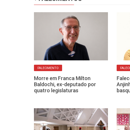
FALECIMENTO
FALEC
siderada a
Morre em Franca Milton
Falec
morre aos 83
Baldochi, ex-deputado por
Anjin
quatro legislaturas
basqu