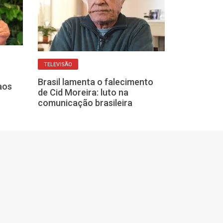
LUTO NO HUMOR
Juca Chaves, 
TELEVISÃO
humorista, mo
na Bahia
Brasil lamenta o falecimento
aos
de Cid Moreira: luto na
comunicação brasileira