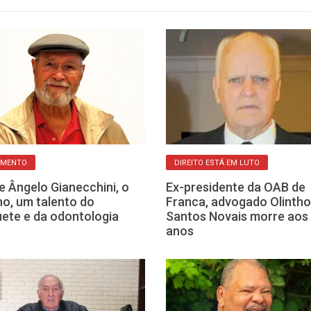
IMENTO
DIREITO ESTÁ EM LUTO
e Ângelo Gianecchini, o
Ex-presidente da OAB de
ho, um talento do
Franca, advogado Olintho
ete e da odontologia
Santos Novais morre aos
anos