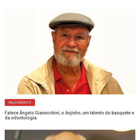
FALECIMENTO
Ca
Falece Ângelo Gianecchini, o Anjinho, um talento do basquete e
a
da odontologia