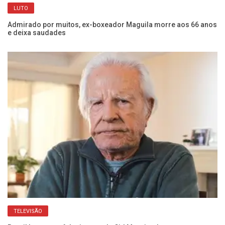
de
Jo
LUTO
Ja
Admirado por muitos, ex-boxeador Maguila morre aos 66 anos
e deixa saudades
Fr
Ca
TELEVISÃO