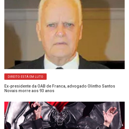
DIREITO ESTÁ EM LUTO
do
Fr
Ex-presidente da OAB de Franca, advogado Olintho Santos
Ma
Novais morre aos 93 anos