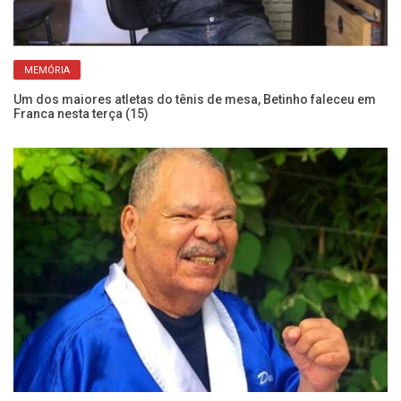
Mo
MEMÓRIA
Es
Um dos maiores atletas do tênis de mesa, Betinho faleceu em
Franca nesta terça (15)