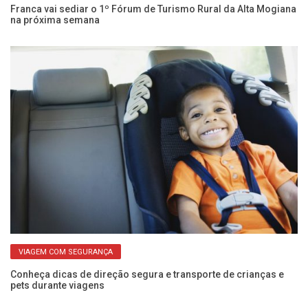
s
Franca vai sediar o 1º Fórum de Turismo Rural da Alta Mogiana
No
na próxima semana
pa
VIAGEM COM SEGURANÇA
Conheça dicas de direção segura e transporte de crianças e
Po
pets durante viagens
Fr