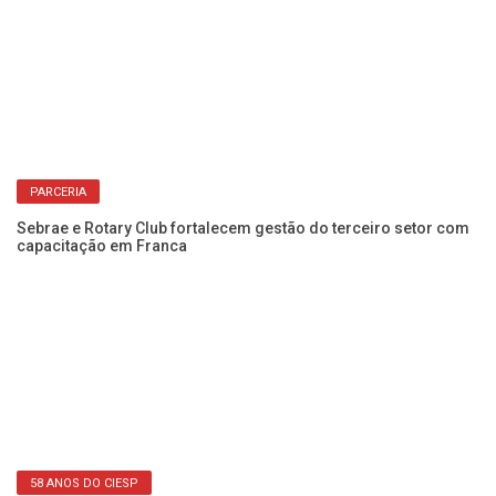
PARCERIA
om
Sebrae e Rotary Club fortalecem gestão do terceiro setor com
Pa
capacitação em Franca
In
58 ANOS DO CIESP