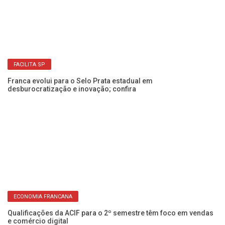
FACILITA SP
Franca evolui para o Selo Prata estadual em
desburocratização e inovação; confira
Pr
in
ECONOMIA FRANCANA
Qualificações da ACIF para o 2º semestre têm foco em vendas
om
e comércio digital
Ci