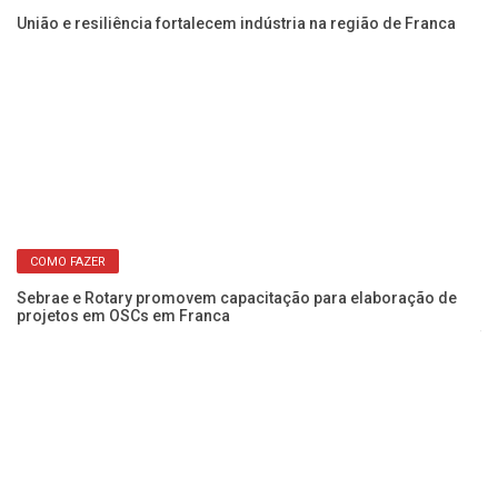
União e resiliência fortalecem indústria na região de Franca
Se
de
COMO FAZER
Sebrae e Rotary promovem capacitação para elaboração de
projetos em OSCs em Franca
Wo
fo