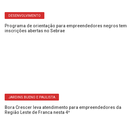
DESENVOLVIMENTO
Programa de orientação para empreendedores negros tem
inscrições abertas no Sebrae
Se
c
JARDINS BUENO E PAULISTA
Bora Crescer leva atendimento para empreendedores da
Região Leste de Franca nesta 4ª
Pr
en