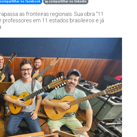
compartilhar no facebook
compartilhar no linkedin
rapassa as fronteiras regionais. Sua obra “11
por professores em 11 estados brasileiros e já
a