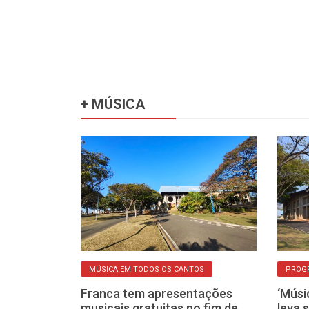
+ MÚSICA
MÚSICA EM TODOS OS CANTOS
PROG
 os Cantos
Franca tem apresentações
‘Músi
atuitos neste
musicais gratuitas no fim de
leva 