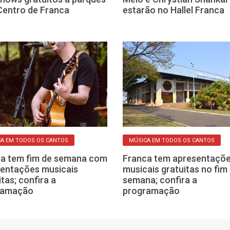
Centro de Franca
estarão no Hallel Franca
A EM TODOS OS CANTOS
MÚSICA EM TODOS OS CANTOS
a tem fim de semana com
Franca tem apresentaçõ
entações musicais
musicais gratuitas no fim
itas; confira a
semana; confira a
ramação
programação