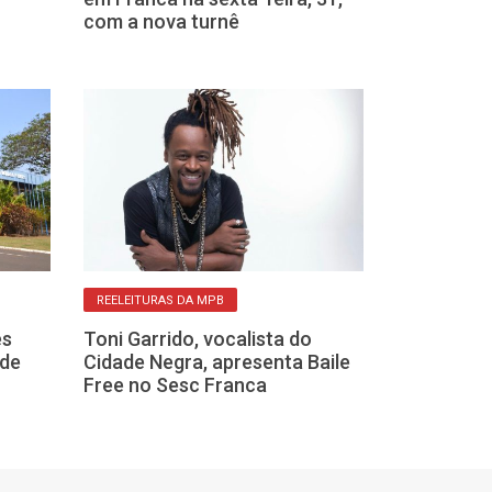
com a nova turnê
gratuitos em 
semana
REELEITURAS DA MPB
MÚSICA EM TODOS
es
Toni Garrido, vocalista do
Franca tem 4 
 de
Cidade Negra, apresenta Baile
musicais gratu
Free no Sesc Franca
semana, veja