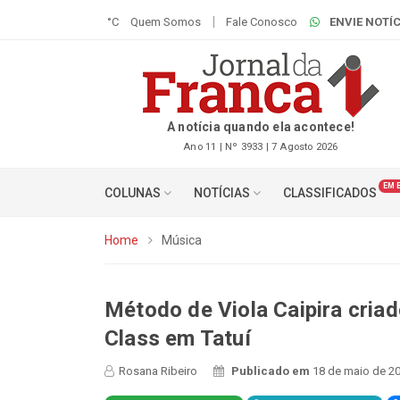
°C
Quem Somos
Fale Conosco
ENVIE NOTÍC
A notícia quando ela acontece!
Ano 11 | Nº 3933 | 7 Agosto 2026
EM 
COLUNAS
NOTÍCIAS
CLASSIFICADOS
Home
Música
Método de Viola Caipira cria
Class em Tatuí
Rosana Ribeiro
Publicado em
18 de maio de 20