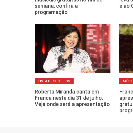
m Franca
semana; confira a
e ao 
programação
LISTA DE SUCESSOS
MÚSIC
ralda ganha
Roberta Miranda canta em
Franc
l em show de
Franca neste dia 31 de julho.
apres
 Franca
Veja onde será a apresentação
gratu
prog