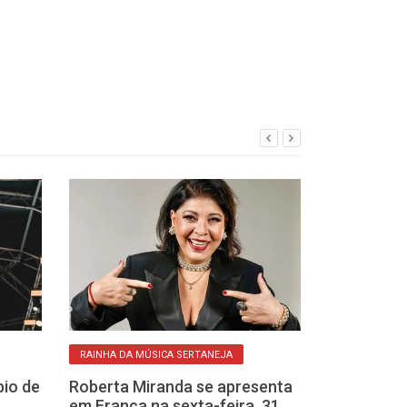
RAINHA DA MÚSICA SERTANEJA
PROGRAMAÇÃO
bio de
Roberta Miranda se apresenta
Música em To
em Franca na sexta-feira, 31,
oferece quatr