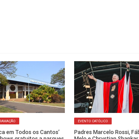
RAMAÇÃO
EVENTO CATÓLICO
ca em Todos os Cantos’
Padres Marcelo Rossi, Fá
shows gratuitos a parques
Melo e Chrystian Shankar