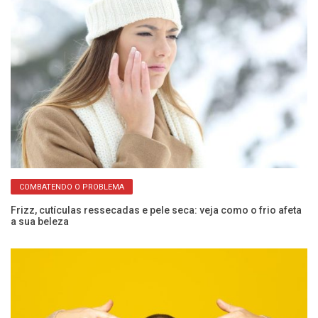
COMBATENDO O PROBLEMA
Frizz, cutículas ressecadas e pele seca: veja como o frio afeta
Es
a sua beleza
m