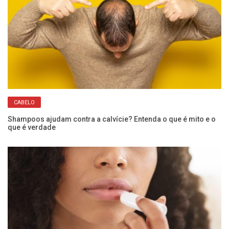
CABELO
Shampoos ajudam contra a calvície? Entenda o que é mito e o
Sk
que é verdade
cr