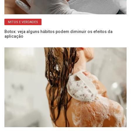
MITOS E VERDADES
Botox: veja alguns hábitos podem diminuir os efeitos da
Pe
aplicação
co