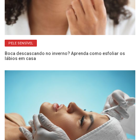
PELE SENSÍVEL
Boca descascando no inverno? Aprenda como esfoliar os
Cu
lábios em casa
co