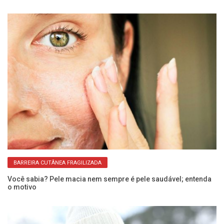
BARREIRA CUTÂNEA FRAGILIZADA
Você sabia? Pele macia nem sempre é pele saudável; entenda
Va
o motivo
s