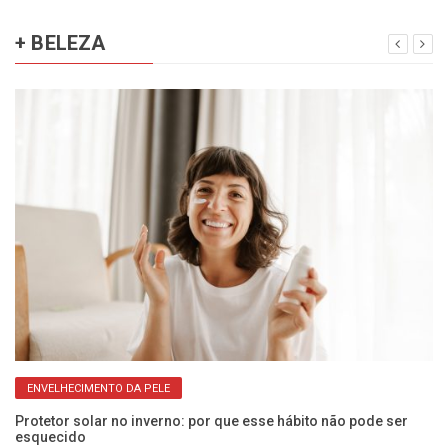
+ BELEZA
ENVELHECIMENTO DA PELE
da
Protetor solar no inverno: por que esse hábito não pode ser
Fu
esquecido
p