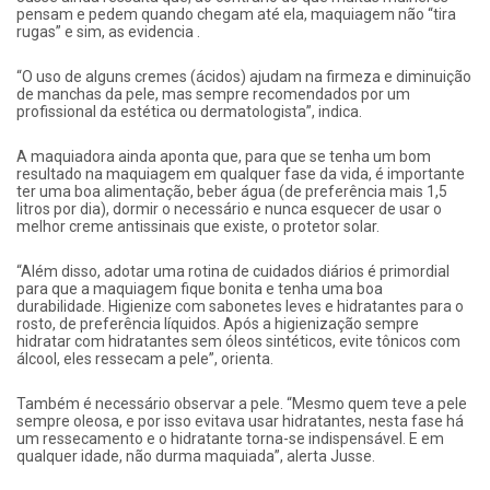
pensam e pedem quando chegam até ela, maquiagem não “tira
rugas” e sim, as evidencia .
“O uso de alguns cremes (ácidos) ajudam na firmeza e diminuição
de manchas da pele, mas sempre recomendados por um
profissional da estética ou dermatologista”, indica.
A maquiadora ainda aponta que, para que se tenha um bom
resultado na maquiagem em qualquer fase da vida, é importante
ter uma boa alimentação, beber água (de preferência mais 1,5
litros por dia), dormir o necessário e nunca esquecer de usar o
melhor creme antissinais que existe, o protetor solar.
“Além disso, adotar uma rotina de cuidados diários é primordial
para que a maquiagem fique bonita e tenha uma boa
durabilidade. Higienize com sabonetes leves e hidratantes para o
rosto, de preferência líquidos. Após a higienização sempre
hidratar com hidratantes sem óleos sintéticos, evite tônicos com
álcool, eles ressecam a pele”, orienta.
Também é necessário observar a pele. “Mesmo quem teve a pele
sempre oleosa, e por isso evitava usar hidratantes, nesta fase há
um ressecamento e o hidratante torna-se indispensável. E em
qualquer idade, não durma maquiada”, alerta Jusse.