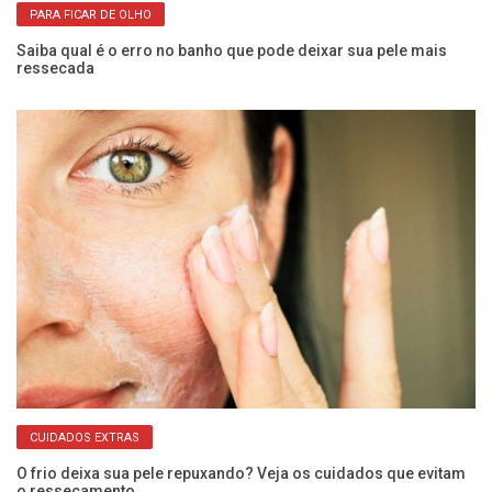
PARA FICAR DE OLHO
do
Saiba qual é o erro no banho que pode deixar sua pele mais
Di
ressecada
de
CUIDADOS EXTRAS
O frio deixa sua pele repuxando? Veja os cuidados que evitam
Qu
o ressecamento
a