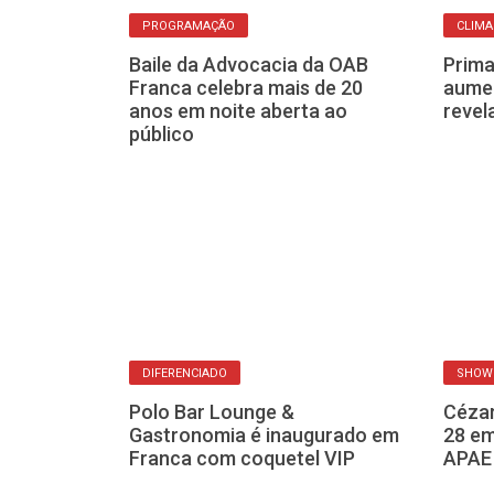
PROGRAMAÇÃO
CLIMA
elebra 110
Baile da Advocacia da OAB
Prima
ite de gala
Franca celebra mais de 20
aume
)
anos em noite aberta ao
revel
público
NTES
DIFERENCIADO
SHOW 
Afetivo:
Polo Bar Lounge &
Cézar
ançado em
Gastronomia é inaugurado em
28 em
, 27
Franca com coquetel VIP
APAE