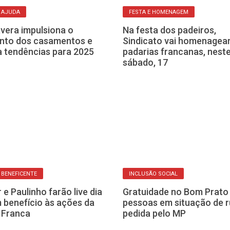
 AJUDA
FESTA E HOMENAGEM
vera impulsiona o
Na festa dos padeiros,
nto dos casamentos e
Sindicato vai homenagea
a tendências para 2025
padarias francanas, nest
sábado, 17
BENEFICENTE
INCLUSÃO SOCIAL
 e Paulinho farão live dia
Gratuidade no Bom Prato
 benefício às ações da
pessoas em situação de r
 Franca
pedida pelo MP