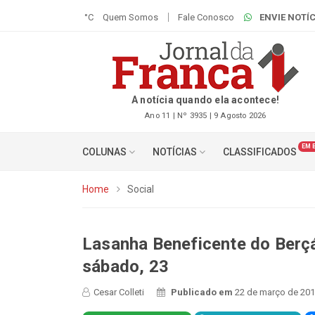
°C
Quem Somos
Fale Conosco
ENVIE NOTÍC
A notícia quando ela acontece!
Ano 11 | Nº 3935 | 9 Agosto 2026
EM 
COLUNAS
NOTÍCIAS
CLASSIFICADOS
Home
Social
Lasanha Beneficente do Berçá
sábado, 23
Cesar Colleti
Publicado em
22 de março de 201