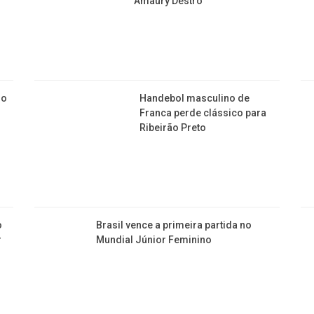
Amaury Destro
so
Handebol masculino de
Franca perde clássico para
Ribeirão Preto
o
Brasil vence a primeira partida no
r
Mundial Júnior Feminino