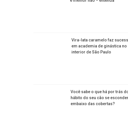
é melhor não – entenda
Vira-lata caramelo faz suces
em academia de ginástica no
interior de São Paulo
Você sabe o que há por trás d
hábito do seu cão se esconde
embaixo das cobertas?