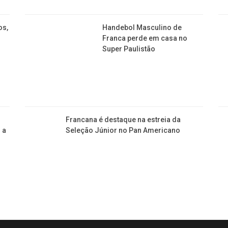
os,
Handebol Masculino de
Franca perde em casa no
Super Paulistão
o
Francana é destaque na estreia da
 a
Seleção Júnior no Pan Americano