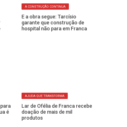
PREVENÇÃO
A CONSTRUÇÃO CONTINUA
​Prefeitura de
E a obra segue: Tarcísio
horário e sus
r
garante que construção de
solicitações d
e
hospital não para em Franca
DOAÇÕES
Franca tem 80
AJUDA QUE TRANSFORMA
coleta de doa
 para
​Lar de Ofélia de Franca recebe
Campanha do 
ua é
doação de mais de mil
produtos