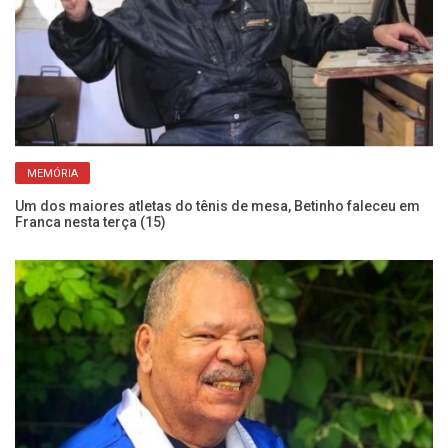
Mo
MEMÓRIA
Es
Um dos maiores atletas do tênis de mesa, Betinho faleceu em
Franca nesta terça (15)