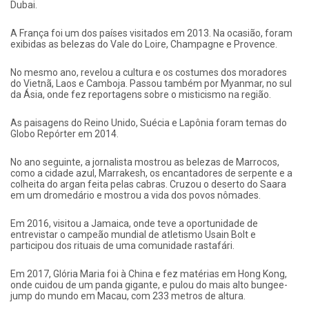
Dubai.
A França foi um dos países visitados em 2013. Na ocasião, foram
exibidas as belezas do Vale do Loire, Champagne e Provence.
No mesmo ano, revelou a cultura e os costumes dos moradores
do Vietnã, Laos e Camboja. Passou também por Myanmar, no sul
da Ásia, onde fez reportagens sobre o misticismo na região.
As paisagens do Reino Unido, Suécia e Lapônia foram temas do
Globo Repórter em 2014.
No ano seguinte, a jornalista mostrou as belezas de Marrocos,
como a cidade azul, Marrakesh, os encantadores de serpente e a
colheita do argan feita pelas cabras. Cruzou o deserto do Saara
em um dromedário e mostrou a vida dos povos nômades.
Em 2016, visitou a Jamaica, onde teve a oportunidade de
entrevistar o campeão mundial de atletismo Usain Bolt e
participou dos rituais de uma comunidade rastafári.
Em 2017, Glória Maria foi à China e fez matérias em Hong Kong,
onde cuidou de um panda gigante, e pulou do mais alto bungee-
jump do mundo em Macau, com 233 metros de altura.