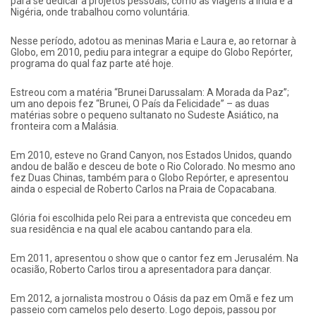
para se dedicar a projetos pessoais, como as viagens à Índia e à
Nigéria, onde trabalhou como voluntária.
Nesse período, adotou as meninas Maria e Laura e, ao retornar à
Globo, em 2010, pediu para integrar a equipe do Globo Repórter,
programa do qual faz parte até hoje.
Estreou com a matéria “Brunei Darussalam: A Morada da Paz”;
um ano depois fez “Brunei, O País da Felicidade” – as duas
matérias sobre o pequeno sultanato no Sudeste Asiático, na
fronteira com a Malásia.
Em 2010, esteve no Grand Canyon, nos Estados Unidos, quando
andou de balão e desceu de bote o Rio Colorado. No mesmo ano
fez Duas Chinas, também para o Globo Repórter, e apresentou
ainda o especial de Roberto Carlos na Praia de Copacabana.
Glória foi escolhida pelo Rei para a entrevista que concedeu em
sua residência e na qual ele acabou cantando para ela.
Em 2011, apresentou o show que o cantor fez em Jerusalém. Na
ocasião, Roberto Carlos tirou a apresentadora para dançar.
Em 2012, a jornalista mostrou o Oásis da paz em Omã e fez um
passeio com camelos pelo deserto. Logo depois, passou por