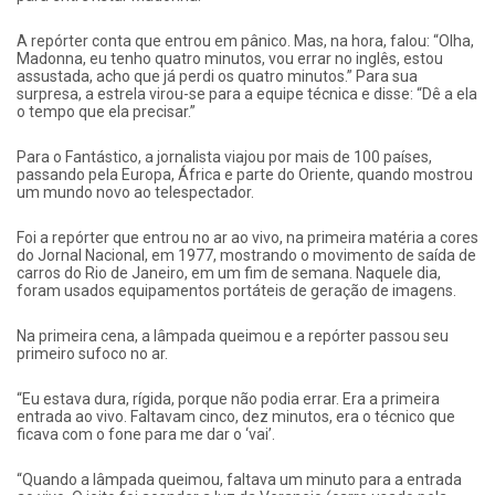
A repórter conta que entrou em pânico. Mas, na hora, falou: “Olha,
Madonna, eu tenho quatro minutos, vou errar no inglês, estou
assustada, acho que já perdi os quatro minutos.” Para sua
surpresa, a estrela virou-se para a equipe técnica e disse: “Dê a ela
o tempo que ela precisar.”
Para o Fantástico, a jornalista viajou por mais de 100 países,
passando pela Europa, África e parte do Oriente, quando mostrou
um mundo novo ao telespectador.
Foi a repórter que entrou no ar ao vivo, na primeira matéria a cores
do Jornal Nacional, em 1977, mostrando o movimento de saída de
carros do Rio de Janeiro, em um fim de semana. Naquele dia,
foram usados equipamentos portáteis de geração de imagens.
Na primeira cena, a lâmpada queimou e a repórter passou seu
primeiro sufoco no ar.
“Eu estava dura, rígida, porque não podia errar. Era a primeira
entrada ao vivo. Faltavam cinco, dez minutos, era o técnico que
ficava com o fone para me dar o ‘vai’.
“Quando a lâmpada queimou, faltava um minuto para a entrada