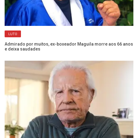
de
Jo
LUTO
Ja
Admirado por muitos, ex-boxeador Maguila morre aos 66 anos
e deixa saudades