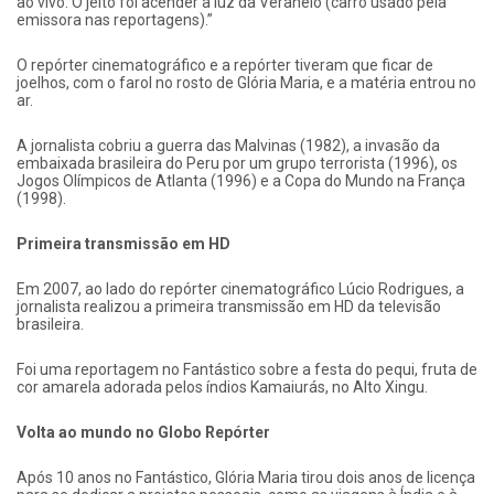
ao vivo. O jeito foi acender a luz da Veraneio (carro usado pela
emissora nas reportagens).”
O repórter cinematográfico e a repórter tiveram que ficar de
joelhos, com o farol no rosto de Glória Maria, e a matéria entrou no
ar.
A jornalista cobriu a guerra das Malvinas (1982), a invasão da
embaixada brasileira do Peru por um grupo terrorista (1996), os
Jogos Olímpicos de Atlanta (1996) e a Copa do Mundo na França
(1998).
Primeira transmissão em HD
Em 2007, ao lado do repórter cinematográfico Lúcio Rodrigues, a
jornalista realizou a primeira transmissão em HD da televisão
brasileira.
Foi uma reportagem no Fantástico sobre a festa do pequi, fruta de
cor amarela adorada pelos índios Kamaiurás, no Alto Xingu.
Volta ao mundo no Globo Repórter
Após 10 anos no Fantástico, Glória Maria tirou dois anos de licença