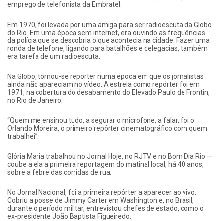
emprego de telefonista da Embratel.
Em 1970, foi levada por uma amiga para ser radioescuta da Globo
do Rio. Em uma época sem internet, era ouvindo as frequências
da polícia que se descobria o que acontecia na cidade. Fazer uma
ronda de telefone, ligando para batalhões e delegacias, também
era tarefa de um radioescuta.
Na Globo, tornou-se repórter numa época em que os jornalistas
ainda não apareciam no vídeo. A estreia como repórter foi em
1971, na cobertura do desabamento do Elevado Paulo de Frontin,
no Rio de Janeiro.
“Quem me ensinou tudo, a segurar o microfone, a falar, foi o
Orlando Moreira, o primeiro repórter cinematográfico com quem
trabalhei”.
Glória Maria trabalhou no Jornal Hoje, no RJTV e no Bom Dia Rio —
coube a ela a primeira reportagem do matinal local, há 40 anos,
sobre a febre das corridas de rua.
No Jornal Nacional, foi a primeira repórter a aparecer ao vivo.
Cobriu a posse de Jimmy Carter em Washington e, no Brasil,
durante o período militar, entrevistou chefes de estado, como o
ex-presidente João Baptista Figueiredo.