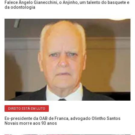
Falece Ângelo Gianecchini, o Anjinho, um talento do basquete e
a
da odontologia
DIREITO ESTÁ EM LUTO
do
Fr
Ex-presidente da OAB de Franca, advogado Olintho Santos
Ma
Novais morre aos 93 anos