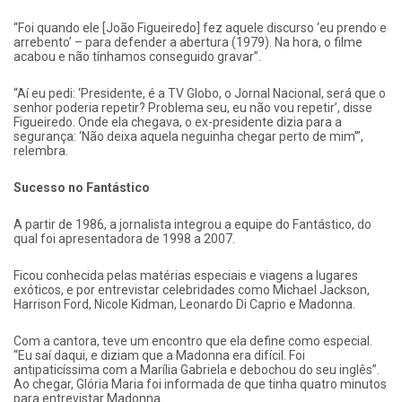
“Foi quando ele [João Figueiredo] fez aquele discurso ‘eu prendo e
arrebento’ – para defender a abertura (1979). Na hora, o filme
acabou e não tínhamos conseguido gravar”.
“Aí eu pedi: ‘Presidente, é a TV Globo, o Jornal Nacional, será que o
senhor poderia repetir? Problema seu, eu não vou repetir’, disse
Figueiredo. Onde ela chegava, o ex-presidente dizia para a
segurança: ‘Não deixa aquela neguinha chegar perto de mim’”,
relembra.
Sucesso no Fantástico
A partir de 1986, a jornalista integrou a equipe do Fantástico, do
qual foi apresentadora de 1998 a 2007.
Ficou conhecida pelas matérias especiais e viagens a lugares
exóticos, e por entrevistar celebridades como Michael Jackson,
Harrison Ford, Nicole Kidman, Leonardo Di Caprio e Madonna.
Com a cantora, teve um encontro que ela define como especial.
“Eu saí daqui, e diziam que a Madonna era difícil. Foi
antipaticíssima com a Marília Gabriela e debochou do seu inglês”.
Ao chegar, Glória Maria foi informada de que tinha quatro minutos
para entrevistar Madonna.