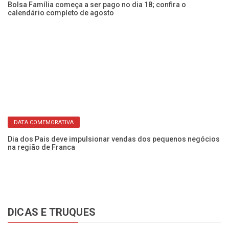
Bolsa Família começa a ser pago no dia 18; confira o
CP
calendário completo de agosto
Fr
DATA COMEMORATIVA
Dia dos Pais deve impulsionar vendas dos pequenos negócios
EM
na região de Franca
ce
DICAS E TRUQUES