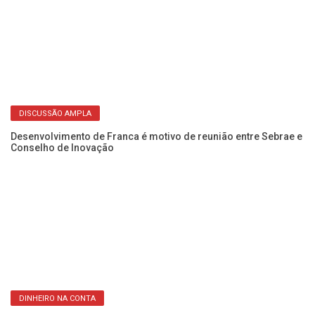
DISCUSSÃO AMPLA
Desenvolvimento de Franca é motivo de reunião entre Sebrae e
Es
Conselho de Inovação
vo
DINHEIRO NA CONTA