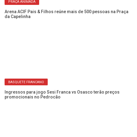
PRAÇA ANIMADA
Arena ACIF Pais & Filhos reúne mais de 500 pessoas na Praça
Ch
da Capelinha
em
BASQUETE FRANCANO
 de
Ingressos para jogo Sesi Franca vs Osasco terão preços
Pr
promocionais no Pedrocão
at