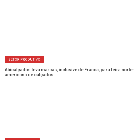
SETOR PRODUTIVO
Abicalçados leva marcas, inclusive de Franca, para feira norte-
12
americana de calçados
re