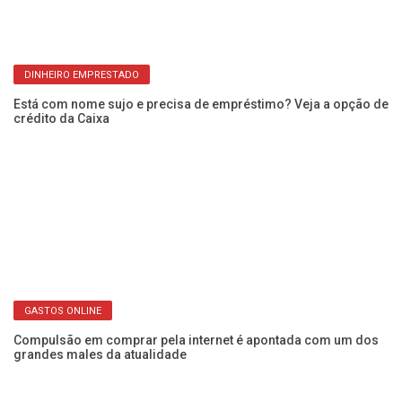
DINHEIRO EMPRESTADO
Está com nome sujo e precisa de empréstimo? Veja a opção de
Ar
crédito da Caixa
Ca
GASTOS ONLINE
ba
Compulsão em comprar pela internet é apontada com um dos
Fr
grandes males da atualidade
o 