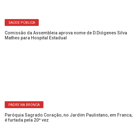
SAÚDE PÚBLICA
Comissão da Assembleia aprova nome de D.Diógenes Silva
No
Mathes para Hospital Estadual
t
PADRE NA BRONCA
as
Paróquia Sagrado Coração, no Jardim Paulistano, em Franca,
O 
é furtada pela 20ª vez
r