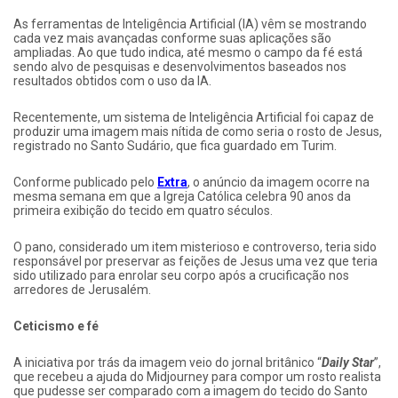
As ferramentas de Inteligência Artificial (IA) vêm se mostrando
cada vez mais avançadas conforme suas aplicações são
ampliadas. Ao que tudo indica, até mesmo o campo da fé está
sendo alvo de pesquisas e desenvolvimentos baseados nos
resultados obtidos com o uso da IA.
Recentemente, um sistema de Inteligência Artificial foi capaz de
produzir uma imagem mais nítida de como seria o rosto de Jesus,
registrado no Santo Sudário, que fica guardado em Turim.
Conforme publicado pelo
Extra
, o anúncio da imagem ocorre na
mesma semana em que a Igreja Católica celebra 90 anos da
primeira exibição do tecido em quatro séculos.
O pano, considerado um item misterioso e controverso, teria sido
responsável por preservar as feições de Jesus uma vez que teria
sido utilizado para enrolar seu corpo após a crucificação nos
arredores de Jerusalém.
Ceticismo e fé
A iniciativa por trás da imagem veio do jornal britânico “
Daily Star
”,
que recebeu a ajuda do Midjourney para compor um rosto realista
que pudesse ser comparado com a imagem do tecido do Santo