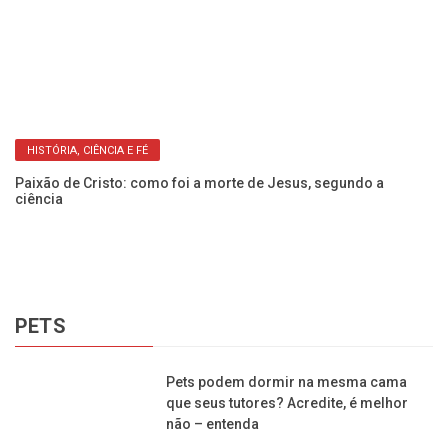
HISTÓRIA, CIÊNCIA E FÉ
Paixão de Cristo: como foi a morte de Jesus, segundo a
Ve
ciência
pr
PETS
Pets podem dormir na mesma cama
que seus tutores? Acredite, é melhor
não – entenda