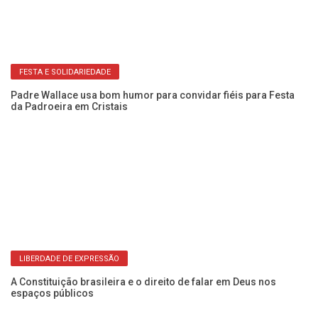
FESTA E SOLIDARIEDADE
da
Padre Wallace usa bom humor para convidar fiéis para Festa
Vo
da Padroeira em Cristais
o 
LIBERDADE DE EXPRESSÃO
a
A Constituição brasileira e o direito de falar em Deus nos
Fr
espaços públicos
Do