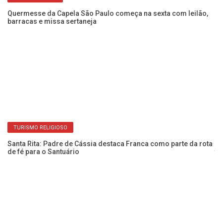
Quermesse da Capela São Paulo começa na sexta com leilão,
Di
barracas e missa sertaneja
re
TURISMO RELIGIOSO
Santa Rita: Padre de Cássia destaca Franca como parte da rota
Bi
de fé para o Santuário
tr