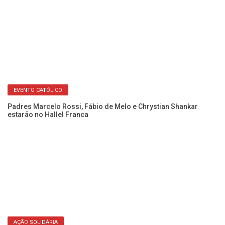
EVENTO CATÓLICO
Padres Marcelo Rossi, Fábio de Melo e Chrystian Shankar
Di
estarão no Hallel Franca
br
AÇÃO SOLIDÁRIA