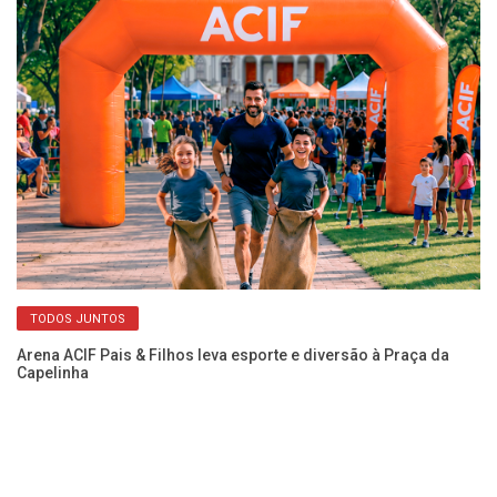
TODOS JUNTOS
Arena ACIF Pais & Filhos leva esporte e diversão à Praça da
Re
Capelinha
co