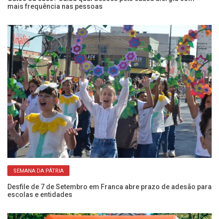
mais frequência nas pessoas
ca
SEMANA DA PÁTRIA
NIS
Desfile de 7 de Setembro em Franca abre prazo de adesão para
Es
escolas e entidades
ze