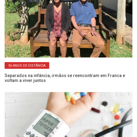
56 ANOS DE DISTÂNCIA
 e
Separados na infância, irmãos se reencontram em Franca e
Pe
voltam a viver juntos
SP