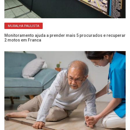
MURALHA PAULISTA
Monitoramento ajuda a prender mais 5 procurados e recuperar
Mu
2 motos em Franca
di