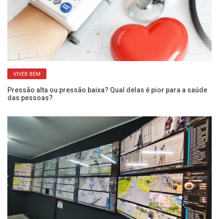
VIVER BEM
Pressão alta ou pressão baixa? Qual delas é pior para a saúde
Qu
das pessoas?
po