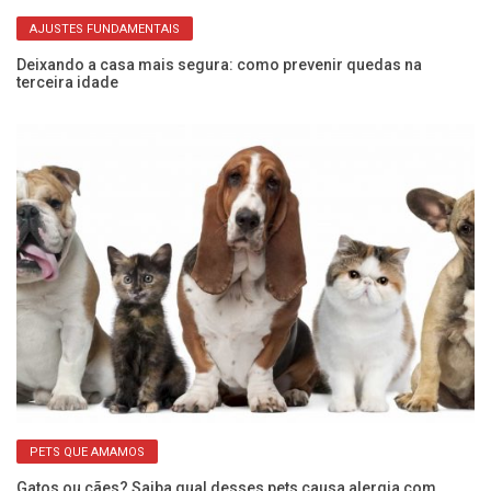
AJUSTES FUNDAMENTAIS
Deixando a casa mais segura: como prevenir quedas na
Me
terceira idade
de
PETS QUE AMAMOS
Gatos ou cães? Saiba qual desses pets causa alergia com
Ap