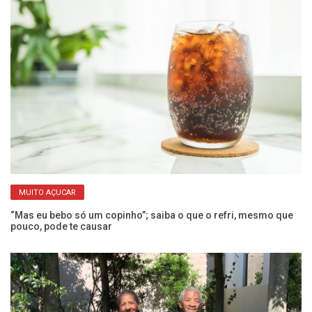
MUITO AÇUCAR
“Mas eu bebo só um copinho”; saiba o que o refri, mesmo que
Ex
pouco, pode te causar
a