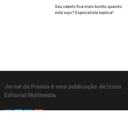
Sente coceira na cabeça? Aprenda a
cuidar corretamente do couro
cabeludo seco!
Seu cabelo fica mais bonito quando
está sujo? Especialista explica!