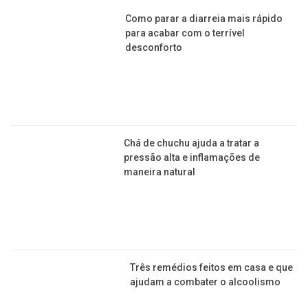
13
po
SAÚDE
Como parar a diarreia mais rápido
para acabar com o terrível
desconforto