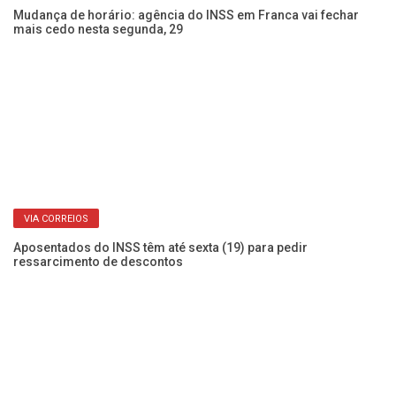
e o tempo de espera
de
HORÁRIO REDUZIDO
Mudança de horário: agência do INSS em Franca vai fechar
mais cedo nesta segunda, 29
Ap
an