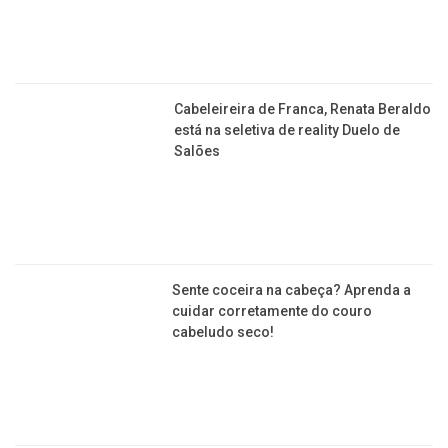
preso faz mal? Descubra aqui!
Modelo francana é destaque da
Revista Vogue na Espanha, Alemanha
e Japão
Cabeleireira de Franca, Renata Beraldo
está na seletiva de reality Duelo de
Salões