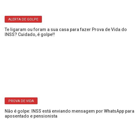
VIA CORREIOS
Aposentados do INSS têm até sexta (19) para pedir
ressarcimento de descontos
ALERTA DE GOLPE
s
Su
ap
Te ligaram ou foram a sua casa para fazer Prova de Vida do
INSS? Cuidado, é golpe!!