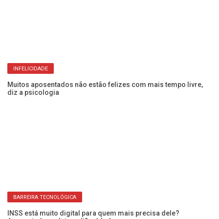
PROVA DE VIDA
Não é golpe: INSS está enviando mensagem por WhatsApp para
aposentado e pensionista
Es
pe
INFELICIDADE
Muitos aposentados não estão felizes com mais tempo livre,
diz a psicologia