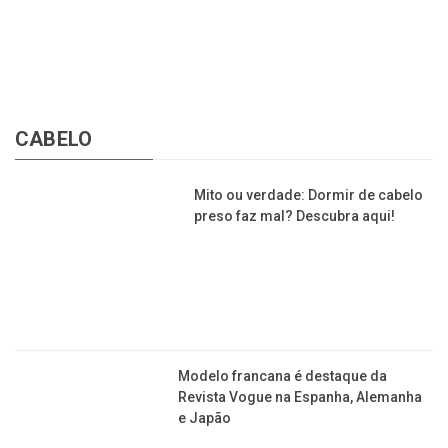
Confira três segredos da Mega-
Sena que ninguém conta para você!
Mega-Sena, concurso 2.479: aposta
acerta 6 dezenas e fatura sozinha R$
4,4 milhões
CABELO
Mito ou verdade: Dormir de cabelo