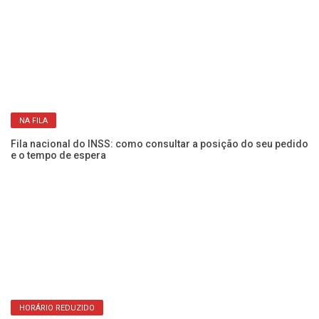
BENEFÍCIO DO GOVERNO
Se
Está meio sem grana nessa sexta-feira? Bolsa Família com NIS
IN
zero já está na conta!
ap
NA FILA
Fila nacional do INSS: como consultar a posição do seu pedido
IN