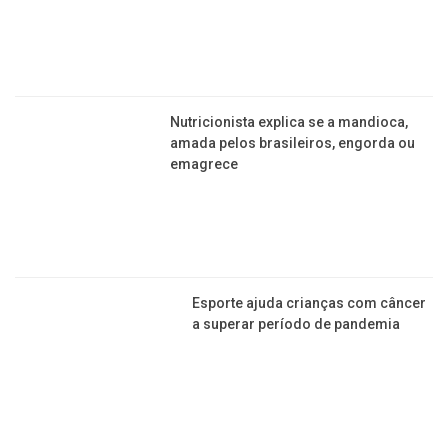
Chá de chuchu ajuda a tratar a
pressão alta e inflamações de
maneira natural
Três remédios feitos em casa e que
ajudam a combater o alcoolismo
Nutricionista explica se a mandioca,
amada pelos brasileiros, engorda ou
emagrece