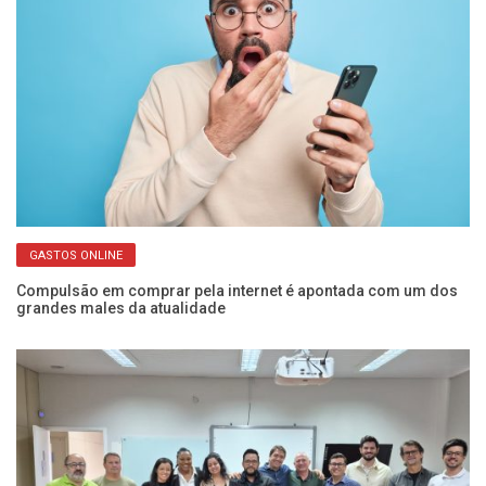
GASTOS ONLINE
ba
Compulsão em comprar pela internet é apontada com um dos
Fr
grandes males da atualidade
o 