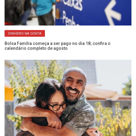
DINHEIRO NA CONTA
Bolsa Família começa a ser pago no dia 18; confira o
CP
calendário completo de agosto
Fr