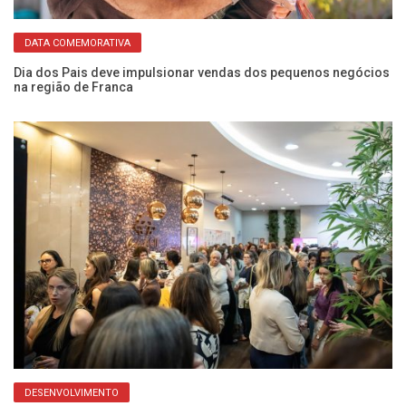
DATA COMEMORATIVA
Dia dos Pais deve impulsionar vendas dos pequenos negócios
EM
na região de Franca
ce
DESENVOLVIMENTO