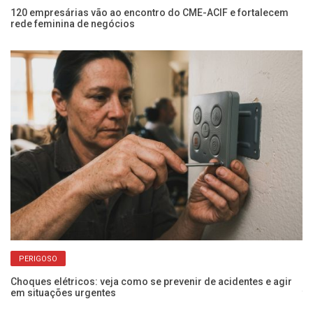
o
120 empresárias vão ao encontro do CME-ACIF e fortalecem
Ap
rede feminina de negócios
pr
PERIGOSO
Choques elétricos: veja como se prevenir de acidentes e agir
Po
em situações urgentes
f