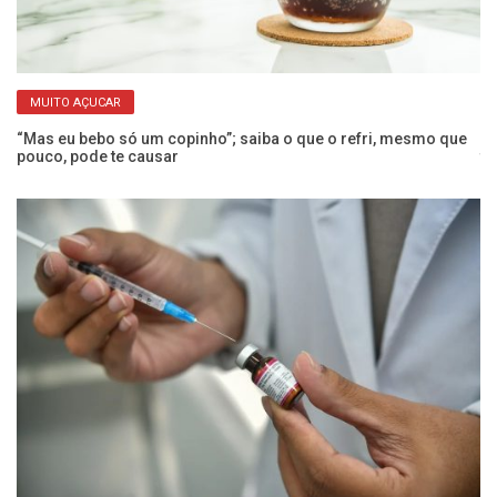
MUITO AÇUCAR
 a
“Mas eu bebo só um copinho”; saiba o que o refri, mesmo que
Co
pouco, pode te causar
t