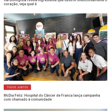
coração; veja qual é
d
TODOS JUNTOS
em
McDia Feliz: Hospital do Câncer de Franca lança campanha
Mé
com chamado à comunidade
so