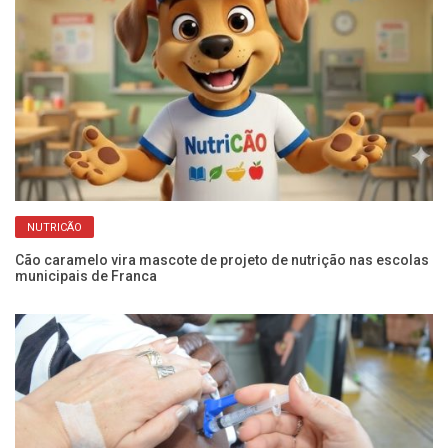
NUTRICÃO
Cão caramelo vira mascote de projeto de nutrição nas escolas
Fr
municipais de Franca
pr