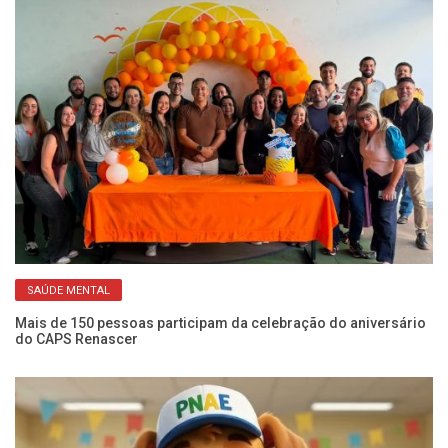
SAÚDE MENTAL
Mais de 150 pessoas participam da celebração do aniversário
Se
do CAPS Renascer
ca