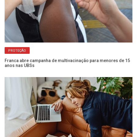
PROTEÇÃO
Franca abre campanha de multivacinação para menores de 15
Ga
anos nas UBSs
po