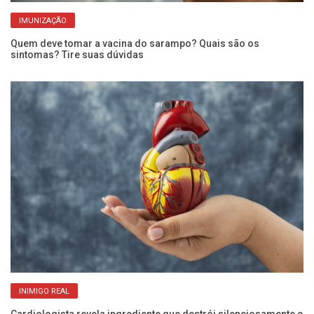
IMUNIZAÇÃO
Quem deve tomar a vacina do sarampo? Quais são os
Pe
sintomas? Tire suas dúvidas
ba
INIMIGO REAL
e
Cardiologista revela ingrediente que destrói silenciosamente o
Pr