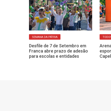
SEMANA DA PÁTRIA
TODO
Desfile de 7 de Setembro em
Arena
a celebra a
Franca abre prazo de adesão
espor
a e o
para escolas e entidades
Capel
 mulheres