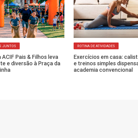
S JUNTOS
ROTINA DE ATIVIDADES
 ACIF Pais & Filhos leva
Exercícios em casa: calis
te e diversão à Praça da
e treinos simples dispen
inha
academia convencional