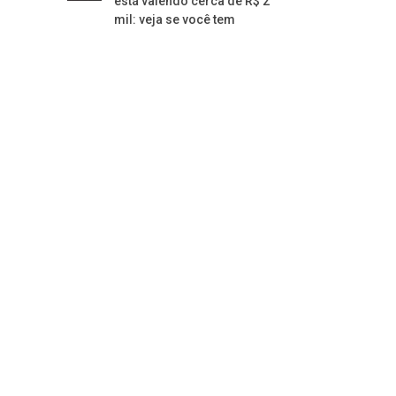
está valendo cerca de R$ 2
mil: veja se você tem