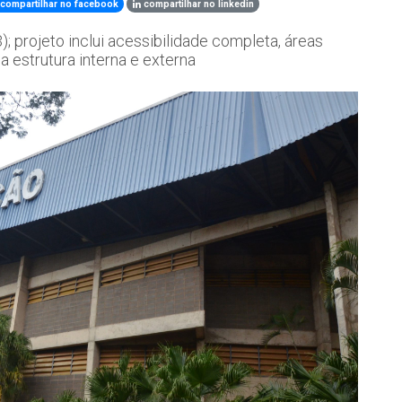
compartilhar no facebook
compartilhar no linkedin
3); projeto inclui acessibilidade completa, áreas
a estrutura interna e externa