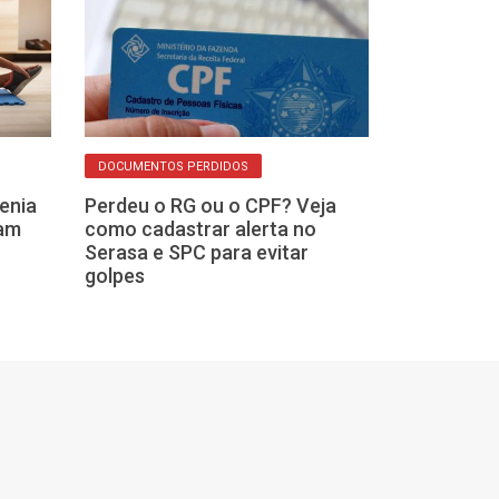
DOCUMENTOS PERDIDOS
BENEFÍCIO DO GOV
tenia
Perdeu o RG ou o CPF? Veja
Está meio sem
sam
como cadastrar alerta no
sexta-feira? B
Serasa e SPC para evitar
NIS zero já es
golpes