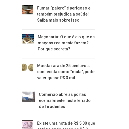
Fumar “paiero” é perigoso e
também prejudica a saúde!
Saiba mais sobre isso
Maçonaria: O que é e o que os
maçons realmente fazem?
Por que secreta?
Moeda rara de 25 centavos,
conhecida como “mula”, pode
valer quase R$ 3 mil
Comércio abre as portas
normalmente neste feriado
de Tiradentes
Existe uma nota de R$ 5,00 que