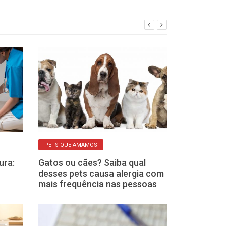
PETS QUE AMAMOS
ALIMENTAÇÃO NAT
ura:
Gatos ou cães? Saiba qual
Quer emagrec
desses pets causa alergia com
Veja o que al
mais frequência nas pessoas
podem fazer p