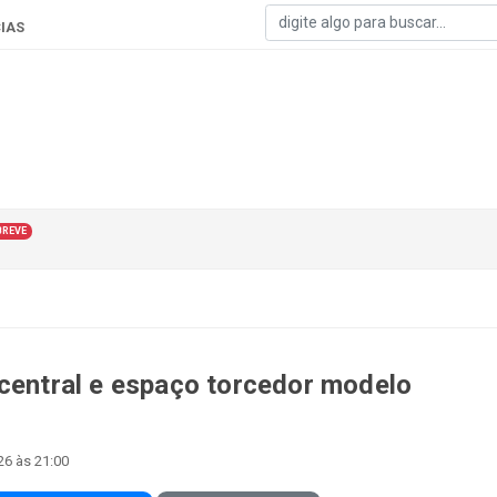
IAS
BREVE
 central e espaço torcedor modelo
26 às 21:00