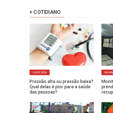
+ COTIDIANO
VIVER BEM
MURAL
velha
Pressão alta ou pressão baixa?
Monit
que dá para
Qual delas é pior para a saúde
prend
uma boa sem
das pessoas?
recup