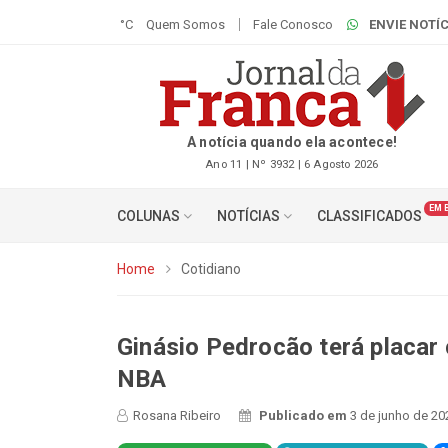
°C
Quem Somos
Fale Conosco
ENVIE NOTÍC
A notícia quando ela acontece!
Ano 11 | Nº 3932 | 6 Agosto 2026
EM 
COLUNAS
NOTÍCIAS
CLASSIFICADOS
Home
Cotidiano
Ginásio Pedrocão terá placar
NBA
Rosana Ribeiro
Publicado em
3 de junho de 20