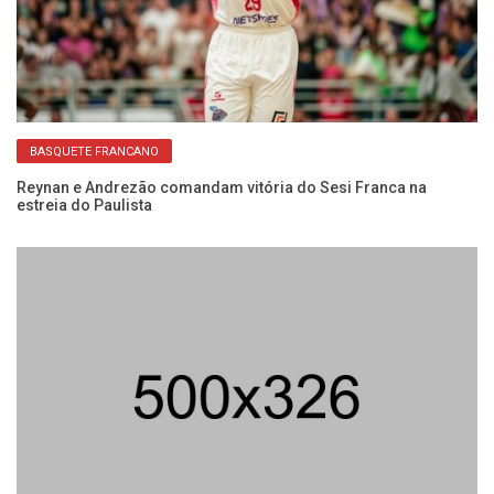
BASQUETE FRANCANO
Reynan e Andrezão comandam vitória do Sesi Franca na
Ca
estreia do Paulista
e