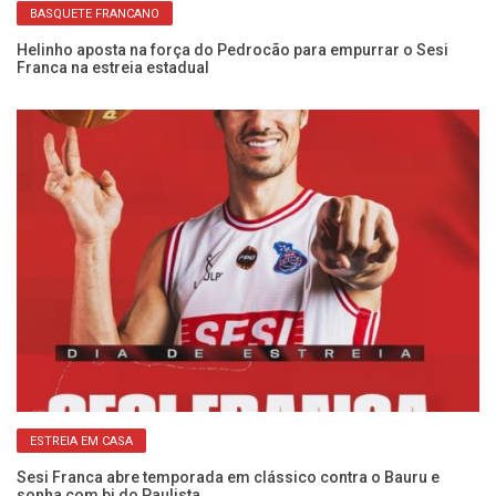
BASQUETE FRANCANO
do
Helinho aposta na força do Pedrocão para empurrar o Sesi
Co
Franca na estreia estadual
Fr
ESTREIA EM CASA
Sesi Franca abre temporada em clássico contra o Bauru e
Ex
sonha com bi do Paulista
a