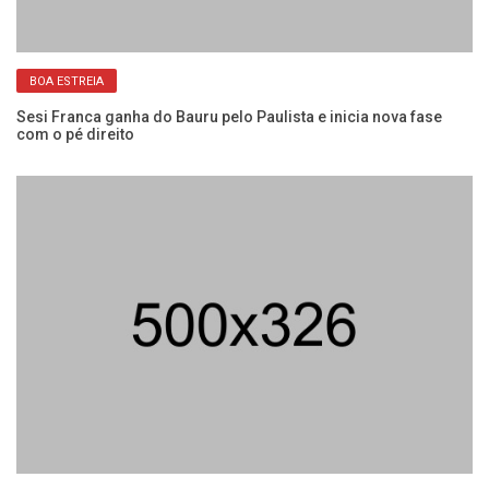
BOA ESTREIA
Sesi Franca ganha do Bauru pelo Paulista e inicia nova fase
El
com o pé direito
co