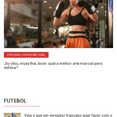
PREVENDO AGRESSÃO REAL
na
Jiu-jitsu, muay thai, boxe: qual a melhor arte marcial para
Se
defesa?
ab
FUTEBOL
Veja o que um vereador francano quer fazer com o