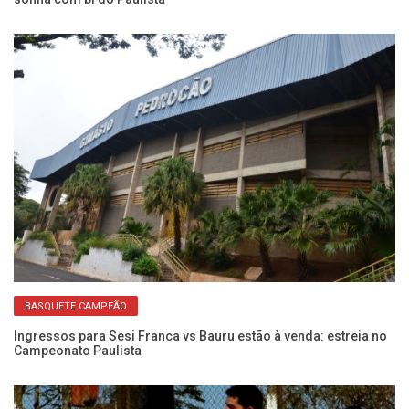
BASQUETE CAMPEÃO
Ingressos para Sesi Franca vs Bauru estão à venda: estreia no
Se
Campeonato Paulista
co