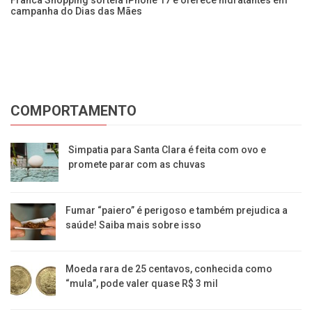
Franca Shopping sorteia iPhone 17 e oferece hidratantes em
campanha do Dias das Mães
Fr
de
COMPORTAMENTO
Simpatia para Santa Clara é feita com ovo e
promete parar com as chuvas
Fumar “paiero” é perigoso e também prejudica a
saúde! Saiba mais sobre isso
Moeda rara de 25 centavos, conhecida como
“mula”, pode valer quase R$ 3 mil