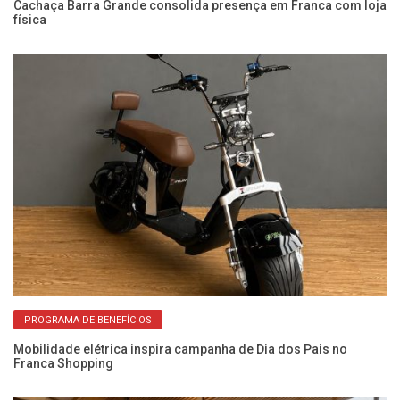
as
Cachaça Barra Grande consolida presença em Franca com loja
Ca
física
d
PROGRAMA DE BENEFÍCIOS
om
Mobilidade elétrica inspira campanha de Dia dos Pais no
F
Franca Shopping
pa