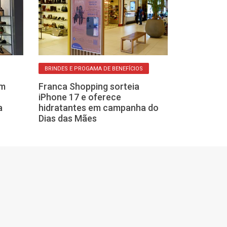
BRINDES E PROGAMA DE BENEFÍCIOS
PICO DE PROMOÇÕ
am
Franca Shopping sorteia
Prepare-se par
iPhone 17 e oferece
2025: Qual é o
a
hidratantes em campanha do
para comprar
Dias das Mães