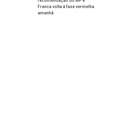
recomendação do MP e
Franca volta à fase vermelha
amanhã