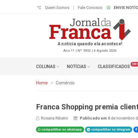
°C
Quem Somos
Fale Conosco
ENVIE NOTÍC
A notícia quando ela acontece!
Ano 11 | Nº 3932 | 6 Agosto 2026
EM 
COLUNAS
NOTÍCIAS
CLASSIFICADOS
Home
Comércio
Franca Shopping premia clie
Rosana Ribeiro
Publicado em
8 de novembro d
compartilhar no whatsapp
compartilhar no telegram