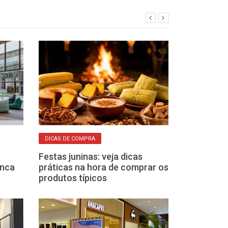
DICAS DE COMPRA
CLIENTE ESTRELA
Festas juninas: veja dicas
Campanha de 
anca
práticas na hora de comprar os
Franca Shoppi
produtos típicos
caixas de som