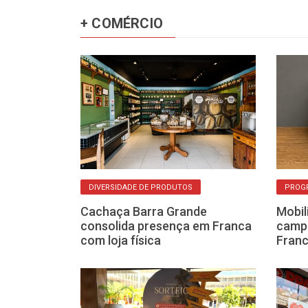
+ COMÉRCIO
DIVERSIDADE DE PRODUTOS
PROGR
ojas online
Cachaça Barra Grande
Mobil
 e Havan para
consolida presença em Franca
campa
com loja física
Franc