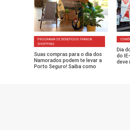
IOS
PROGRAMA DE BENEFÍCIOS FRANCA
COMÉR
SHOPPING
 sorteia
Dia d
Suas compras para o dia dos
ornet em
do IE
Namorados podem te levar a
al
deve 
Porto Seguro! Saiba como