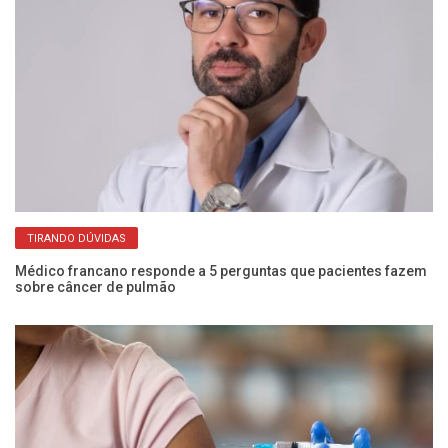
TIRANDO DÚVIDAS
Médico francano responde a 5 perguntas que pacientes fazem
Co
sobre câncer de pulmão
an