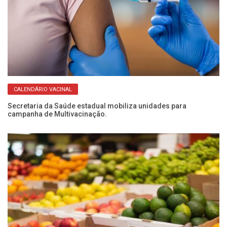
CALENDÁRIO VACINAL
Secretaria da Saúde estadual mobiliza unidades para
Qu
campanha de Multivacinação.
po