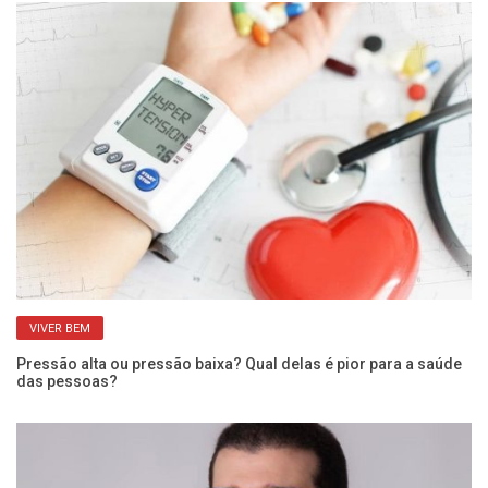
VIVER BEM
Pressão alta ou pressão baixa? Qual delas é pior para a saúde
UB
das pessoas?
co