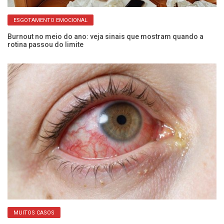
ESGOTAMENTO EMOCIONAL
ão
Burnout no meio do ano: veja sinais que mostram quando a
Pa
rotina passou do limite
de
MUITOS CASOS