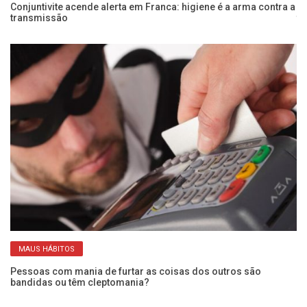
e
Conjuntivite acende alerta em Franca: higiene é a arma contra a
Me
transmissão
te
MAUS HÁBITOS
Pessoas com mania de furtar as coisas dos outros são
Ex
bandidas ou têm cleptomania?
a