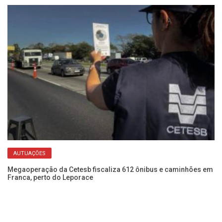
AUTUAÇÕES
de
Megaoperação da Cetesb fiscaliza 612 ônibus e caminhões em
De
Franca, perto do Leporace
re