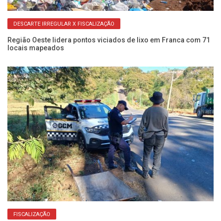
DESCARTE IRREGULAR X FISCALIZAÇÃO
Região Oeste lidera pontos viciados de lixo em Franca com 71
Úl
locais mapeados
sa
FISCALIZAÇÃO