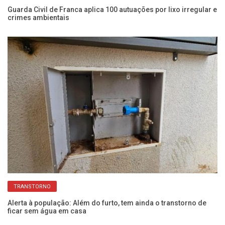
ão
Guarda Civil de Franca aplica 100 autuações por lixo irregular e
De
crimes ambientais
de
TRANSTORNO
Alerta à população: Além do furto, tem ainda o transtorno de
Sa
ficar sem água em casa
ve