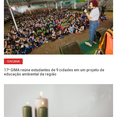
GINCANA
17ª GIMA reúne estudantes de 9 cidades em um projeto de
Fr
educação ambiental da região
re