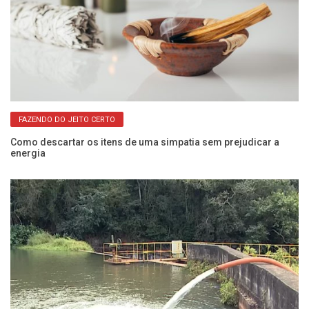
FAZENDO DO JEITO CERTO
Como descartar os itens de uma simpatia sem prejudicar a
Fo
energia
c