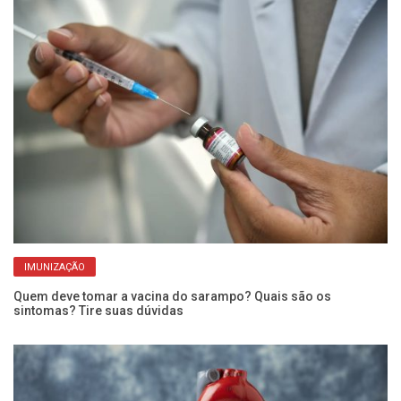
IMUNIZAÇÃO
Quem deve tomar a vacina do sarampo? Quais são os
Pe
sintomas? Tire suas dúvidas
ba