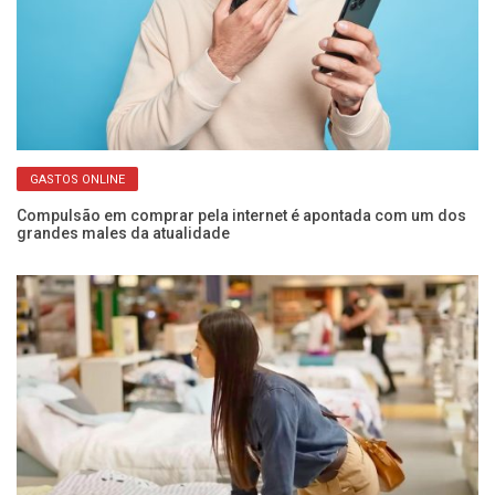
GASTOS ONLINE
io
Compulsão em comprar pela internet é apontada com um dos
Ma
grandes males da atualidade
d