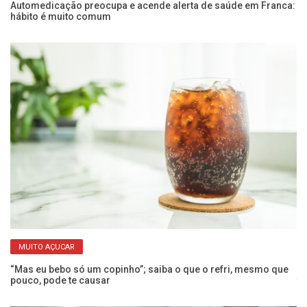
Automedicação preocupa e acende alerta de saúde em Franca:
Bu
hábito é muito comum
ro
MUITO AÇUCAR
 a
“Mas eu bebo só um copinho”; saiba o que o refri, mesmo que
Co
pouco, pode te causar
t