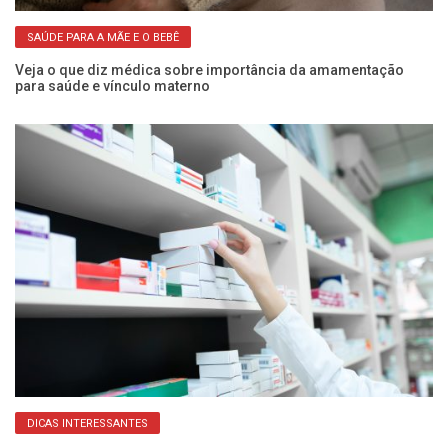
SAÚDE PARA A MÃE E O BEBÊ
5
Veja o que diz médica sobre importância da amamentação
Fr
para saúde e vínculo materno
a
DICAS INTERESSANTES