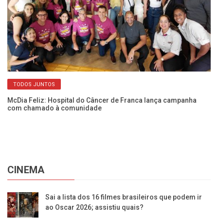
TODOS JUNTOS
em
McDia Feliz: Hospital do Câncer de Franca lança campanha
Mé
com chamado à comunidade
so
CINEMA
Sai a lista dos 16 filmes brasileiros que podem ir
ao Oscar 2026; assistiu quais?