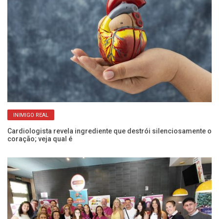
INIMIGO REAL
e
Cardiologista revela ingrediente que destrói silenciosamente o
Pr
coração; veja qual é
d