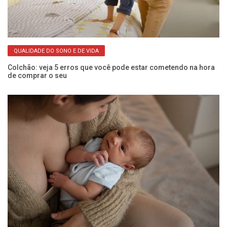
QUALIDADE DO SONO E DE VIDA
as
Colchão: veja 5 erros que você pode estar cometendo na hora
Cã
de comprar o seu
mu