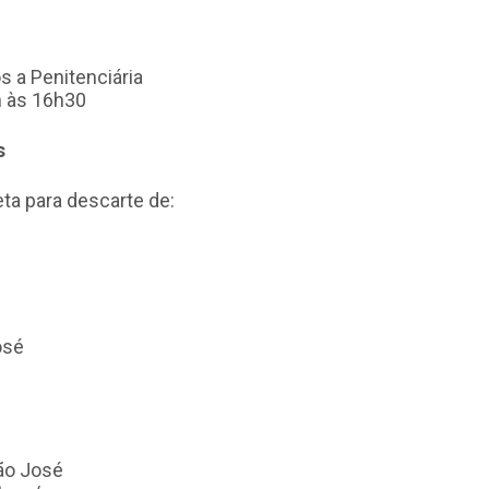
s a Penitenciária
h às 16h30
s
a para descarte de:
osé
São José