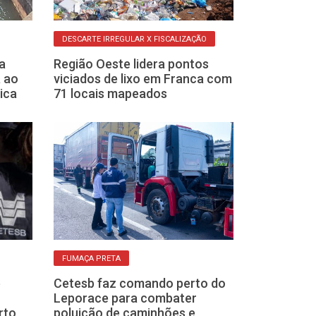
DESCARTE IRREGULAR X FISCALIZAÇÃO
MARCO LEGAL
a
Região Oeste lidera pontos
Franca e cida
a ao
viciados de lixo em Franca com
recebem R$ 31
ica
71 locais mapeados
reforçar açõ
FUMAÇA PRETA
CUIDADO COM FAÍS
b
Cetesb faz comando perto do
Defesa Civil fa
Leporace para combater
emergência pa
rto
poluição de caminhões e
região de Fran