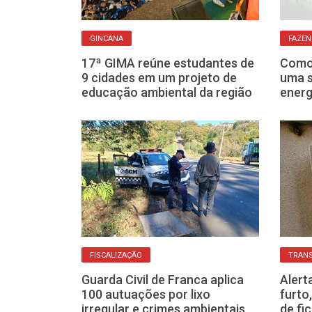
GINCANA
FAZEN
ndação
17ª GIMA reúne estudantes de
Como 
tem 68 vagas
9 cidades em um projeto de
uma s
té R$ 11,2 mil
educação ambiental da região
energ
FISCALIZAÇÃO
TRAN
Guarda Civil de Franca aplica
Alert
ona na Câmara
100 autuações por lixo
furto
tes com
irregular e crimes ambientais
de fi
xo em Franca