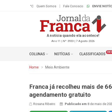
°C
Quem Somos
Fale Conosco
ENVIE NOTÍC
A notícia quando ela acontece!
Ano 11 | Nº 3933 | 7 Agosto 2026
EM 
COLUNAS
NOTÍCIAS
CLASSIFICADOS
Home
Meio Ambiente
Franca já recolheu mais de 66
agendamento gratuito
Rosana Ribeiro
Publicado em
8 de maio de 202