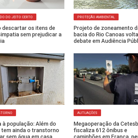
DO DO JEITO CERTO
PROTEÇÃO AMBIENTAL
descartar os itens de
Projeto de zoneamento d
impatia sem prejudicar a
bacia do Rio Canoas volt
ia
debate em Audiência Públ
STORNO
AUTUAÇÕES
a à população: Além do
Megaoperação da Cetes
, tem ainda o transtorno
fiscaliza 612 ônibus e
car sem água em casa
caminhões em Franca, pe