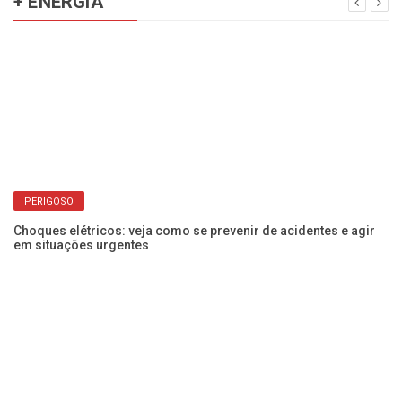
+ ENERGIA
PERIGOSO
Choques elétricos: veja como se prevenir de acidentes e agir
Vo
em situações urgentes
de