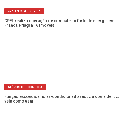
FRAUDES DE ENERGIA
ia
CPFL realiza operação de combate ao furto de energia em
CP
Franca e flagra 16 imóveis
co
ATÉ 30% DE ECONOMIA
Função escondida no ar-condicionado reduz a conta de luz;
Co
veja como usar
al