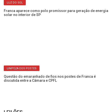
LUZ DO SOL
r
Franca aparece como polo promissor para geração de energia
CP
solar no interior de SP
o 
LIMPEZA DOS POSTES
os
Questão do emaranhado de fios nos postes de Franca é
Fi
discutida entre a Câmara e CPFL
da