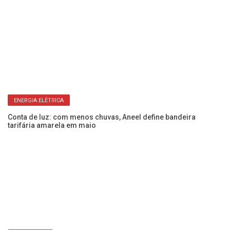
ENERGIA ELÉTRICA
pa
Conta de luz: com menos chuvas, Aneel define bandeira
Fé
tarifária amarela em maio
pe