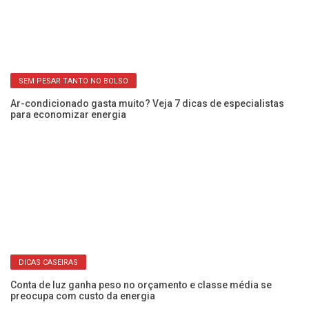
SEM PESAR TANTO NO BOLSO
s
Ar-condicionado gasta muito? Veja 7 dicas de especialistas
Ve
para economizar energia
de
DICAS CASEIRAS
Conta de luz ganha peso no orçamento e classe média se
Co
preocupa com custo da energia
c