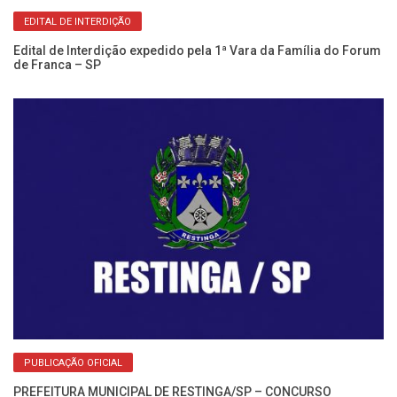
EDITAL DE INTERDIÇÃO
Edital de Interdição expedido pela 1ª Vara da Família do Forum
de Franca – SP
Re
No
PUBLICAÇÃO OFICIAL
PREFEITURA MUNICIPAL DE RESTINGA/SP – CONCURSO