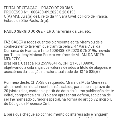
EDITAL DE CITAÇÃO – PRAZO DE 20 DIAS.
PROCESSO Nº 1008438-89.2023.8.26.0196
O(A) MM. Juiz(a) de Direito da 4ª Vara Cível, do Foro de Franca,
Estado de São Paulo, Dr(a).
PAULO SERGIO JORGE FILHO, na forma da Lei, etc.
FAZ SABER a todos quantos o presente edital virem ou dele
conhecimento tiverem que tramita pela E. 4ª Vara Cível da
Comarca de Franca, o feito 1008438-89.2023.8.26.0196, movido
por Tiago Jepy Matoso Pereira em face de MILANI DA MOTA
MENEZES,
Brasileira, Casada, RG 25598641-5, CPF 21708108890,
objetivando a cobrança dos valores devidos a título de aluguéis e
acessórios da locação no valor atualizado de R$ 15.835,67.
Por meio deste, CITA-SE o requerido, Milani da Mota Menezes,
atualmente em local incerto e não sabido, para que, no prazo de
20 (vinte) dias, contado a partir da data da última publicação deste
edital, compareça em juízo para apresentar defesa, sob pena de
ser lhe nomeado curador especial, na forma do artigo 72, inciso II,
do Código de Processo Civil.
E para que chegue ao conhecimento do interessado e ninguém