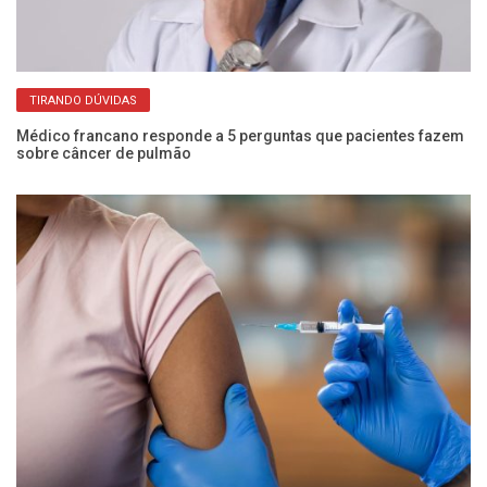
TIRANDO DÚVIDAS
Médico francano responde a 5 perguntas que pacientes fazem
Co
sobre câncer de pulmão
an