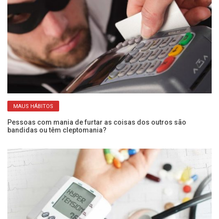
MAUS HÁBITOS
Pessoas com mania de furtar as coisas dos outros são
Ex
bandidas ou têm cleptomania?
a