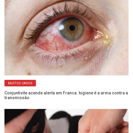
MUITOS CASOS
e
Conjuntivite acende alerta em Franca: higiene é a arma contra a
Me
transmissão
te