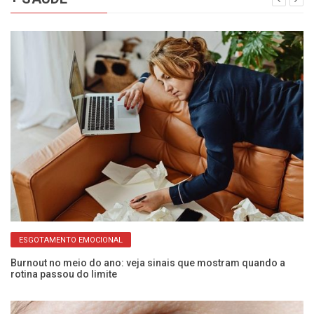
ESGOTAMENTO EMOCIONAL
ão
Burnout no meio do ano: veja sinais que mostram quando a
Pa
rotina passou do limite
de