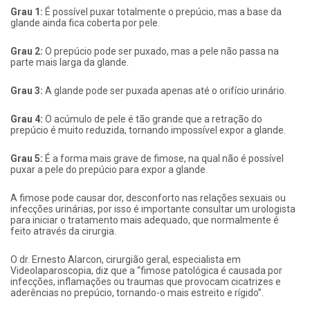
Grau 1:
É possível puxar totalmente o prepúcio, mas a base da
glande ainda fica coberta por pele.
Grau 2:
O prepúcio pode ser puxado, mas a pele não passa na
parte mais larga da glande.
Grau 3:
A glande pode ser puxada apenas até o orifício urinário.
Grau 4:
O acúmulo de pele é tão grande que a retração do
prepúcio é muito reduzida, tornando impossível expor a glande.
Grau 5:
É a forma mais grave de fimose, na qual não é possível
puxar a pele do prepúcio para expor a glande.
A fimose pode causar dor, desconforto nas relações sexuais ou
infecções urinárias, por isso é importante consultar um urologista
para iniciar o tratamento mais adequado, que normalmente é
feito através da cirurgia.
O dr. Ernesto Alarcon, cirurgião geral, especialista em
Videolaparoscopia, diz que a “fimose patológica é causada por
infecções, inflamações ou traumas que provocam cicatrizes e
aderências no prepúcio, tornando-o mais estreito e rígido”.