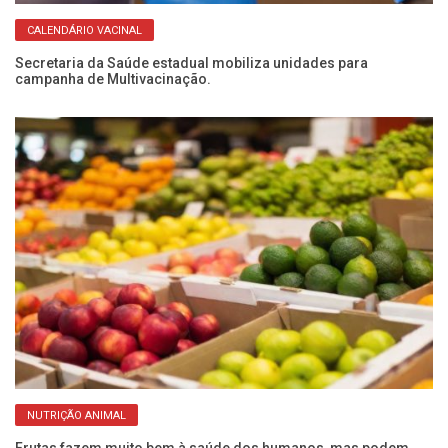
CALENDÁRIO VACINAL
Secretaria da Saúde estadual mobiliza unidades para
Qu
campanha de Multivacinação.
po
NUTRIÇÃO ANIMAL