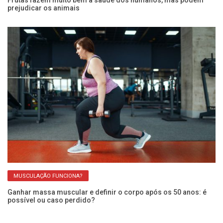
Frutas fazem muito bem à saúde dos humanos, mas podem
Mu
prejudicar os animais
di
MUSCULAÇÃO FUNCIONA?
Ganhar massa muscular e definir o corpo após os 50 anos: é
Ap
possível ou caso perdido?
m