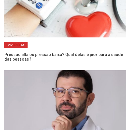
VIVER BEM
Pressão alta ou pressão baixa? Qual delas é pior para a saúde
UB
das pessoas?
co