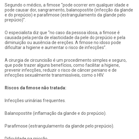
Segundo o médico, a fimose “pode ocorrer em qualquer idade e
pode causar dor, sangramento, balanopostite (infecção da glande
e do prepúcio) e parafimose (estrangulamento da glande pelo
prepúcio)”.
O especialista diz que “no caso da pessoa idosa, a fimose é
causada pela perda de elasticidade da pele do prepúcio e pela
diminuição ou ausência de ereções. A fimose no idoso pode
dificultar a higiene e aumentar o risco de infecções”.
A cirurgia de circuncisão é um procedimento simples e seguro,
que pode trazer alguns benefícios, como facilitar a higiene,
prevenir infecções, reduzir o risco de câncer peniano e de
infecções sexualmente transmissíveis, como o HIV.
Riscos da fimose não tratada:
Infecções urinárias frequentes.
Balanopostite (inflamação da glande e do prepúcio).
Parafimose (estrangulamento da glande pelo prepúcio).
Dificuldade na micção.