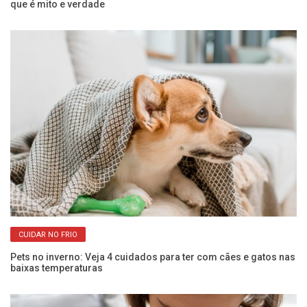
que é mito e verdade
ci
CUIDAR NO FRIO
Pets no inverno: Veja 4 cuidados para ter com cães e gatos nas
Co
baixas temperaturas
an