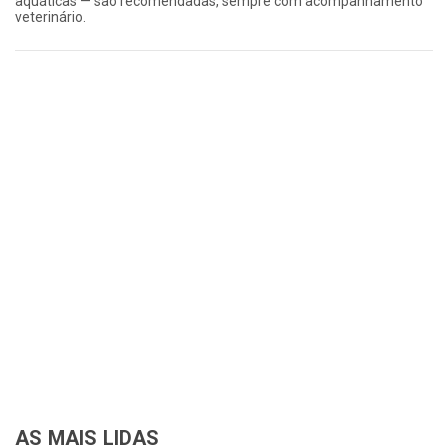
aquáticas — são recomendadas, sempre com acompanhamento
veterinário.
AS MAIS LIDAS