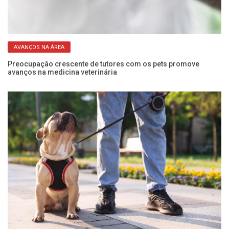
AVANÇOS NA ÁREA
o
Preocupação crescente de tutores com os pets promove
Un
avanços na medicina veterinária
em