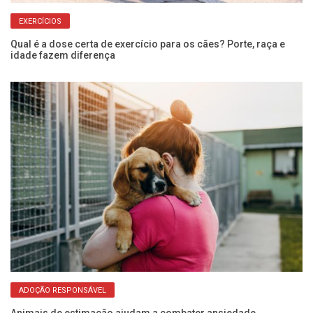
EXERCÍCIOS
Qual é a dose certa de exercício para os cães? Porte, raça e
Va
idade fazem diferença
co
ADOÇÃO RESPONSÁVEL