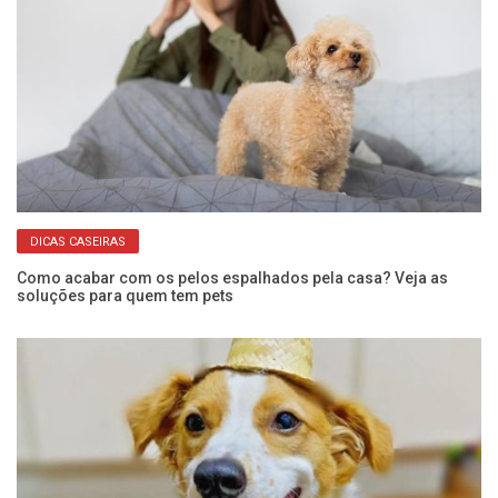
DICAS CASEIRAS
,
Como acabar com os pelos espalhados pela casa? Veja as
Ca
soluções para quem tem pets
g