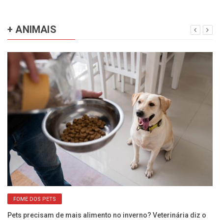
+ ANIMAIS
FOME DOS PETS
o
Pets precisam de mais alimento no inverno? Veterinária diz o
Cã