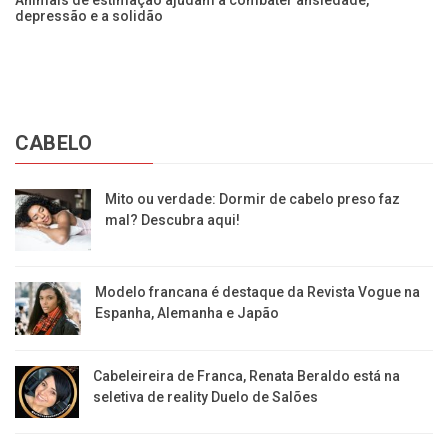
pra
Animais de estimação ajudam a combater ansiedade,
Di
depressão e a solidão
ge
CABELO
Mito ou verdade: Dormir de cabelo preso faz
mal? Descubra aqui!
Modelo francana é destaque da Revista Vogue na
Espanha, Alemanha e Japão
Cabeleireira de Franca, Renata Beraldo está na
seletiva de reality Duelo de Salões