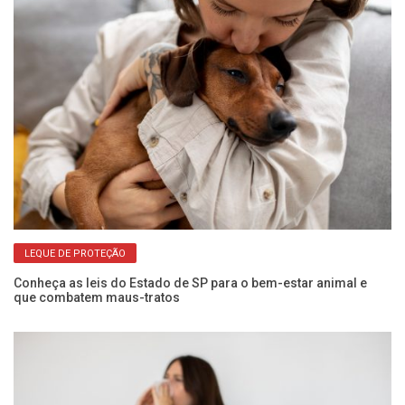
LEQUE DE PROTEÇÃO
Conheça as leis do Estado de SP para o bem-estar animal e
El
que combatem maus-tratos
do