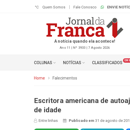
°C
Quem Somos
Fale Conosco
ENVIE NOTÍC
A notícia quando ela acontece!
Ano 11 | Nº 3933 | 7 Agosto 2026
EM 
COLUNAS
NOTÍCIAS
CLASSIFICADOS
Home
Falecimentos
Escritora americana de autoa
de idade
Entre linhas
Publicado em
31 de agosto de 201