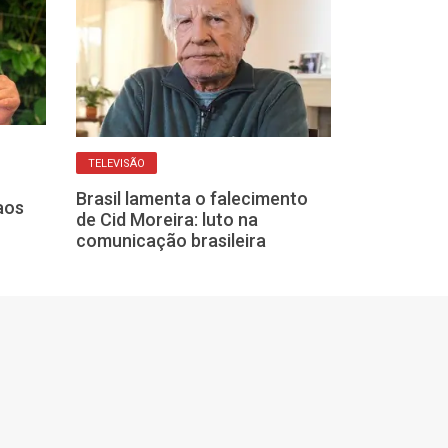
LUTO NO HUMOR
Juca Chaves, 
TELEVISÃO
humorista, mo
na Bahia
Brasil lamenta o falecimento
aos
de Cid Moreira: luto na
comunicação brasileira