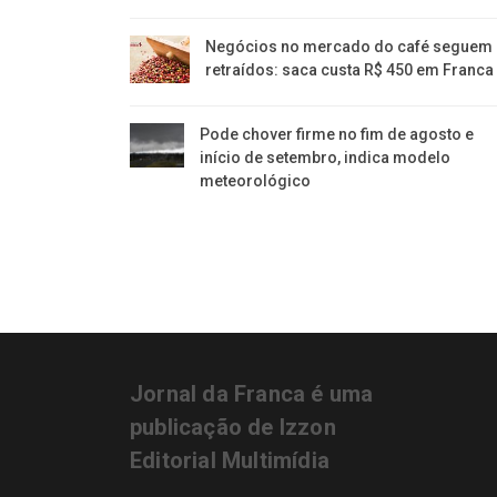
Negócios no mercado do café seguem
retraídos: saca custa R$ 450 em Franca
Pode chover firme no fim de agosto e
início de setembro, indica modelo
meteorológico
Jornal da Franca é uma
publicação de Izzon
Editorial Multimídia