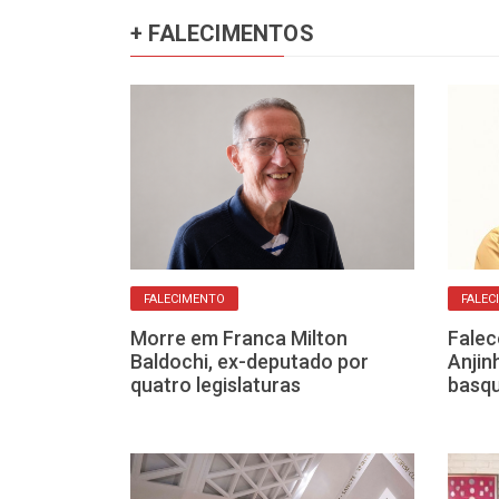
+ FALECIMENTOS
FALECIMENTO
FALEC
siderada a
Morre em Franca Milton
Falec
morre aos 83
Baldochi, ex-deputado por
Anjin
quatro legislaturas
basqu