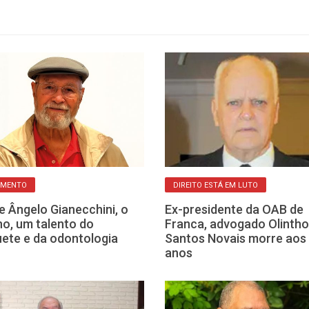
IMENTO
DIREITO ESTÁ EM LUTO
e Ângelo Gianecchini, o
Ex-presidente da OAB de
ho, um talento do
Franca, advogado Olintho
ete e da odontologia
Santos Novais morre aos
anos