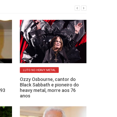
LUTO NO HEAVY METAL
GRANDE COMUNIC
Ozzy Osbourne, cantor do
Silvio Santos 
Black Sabbath e pioneiro do
anos em São 
 93
heavy metal, morre aos 76
anos