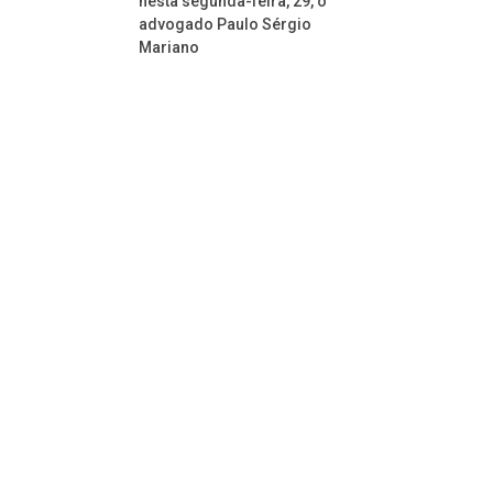
nesta segunda-feira, 29, o
advogado Paulo Sérgio
Mariano