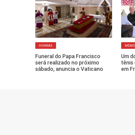
HONRAS
MEMÓ
sta Carlos
a o estado em
Funeral do Papa Francisco
Um do
 Franca
será realizado no próximo
tênis
sábado, anuncia o Vaticano
em Fr