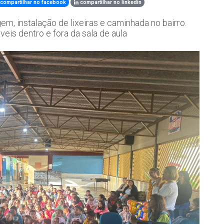
compartilhar no facebook
compartilhar no linkedin
m, instalação de lixeiras e caminhada no bairro.
eis dentro e fora da sala de aula