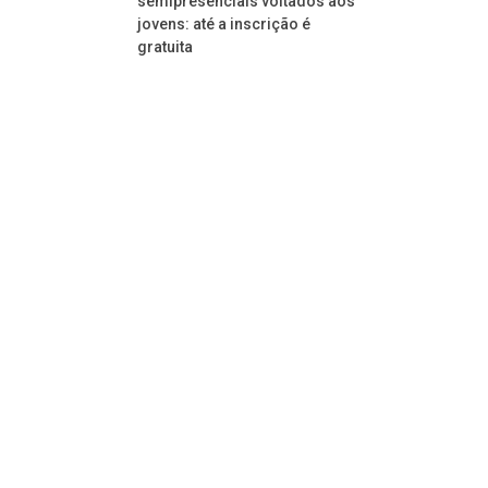
semipresenciais voltados aos
jovens: até a inscrição é
gratuita