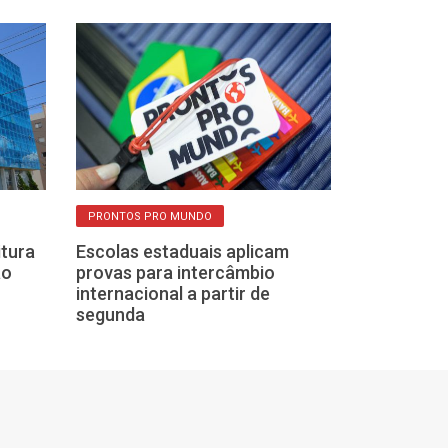
DICAS DE ESTUDO
PRONTOS PRO MUNDO
Enem: porque 
itura
Escolas estaduais aplicam
não garante a
ão
provas para intercâmbio
como planejar 
internacional a partir de
eficiente
segunda