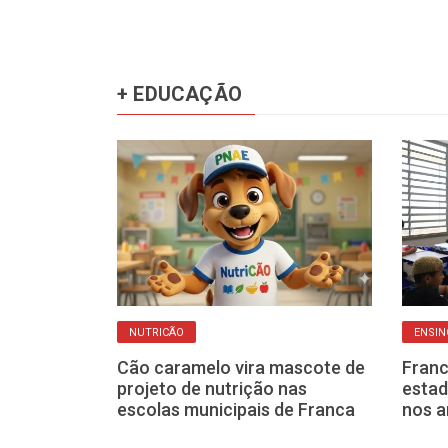
+ EDUCAÇÃO
NUTRICÃO
ENSIN
nca têm 78
Cão caramelo vira mascote de
Franc
, sendo 57
projeto de nutrição nas
estad
 do ensino
escolas municipais de Franca
nos a