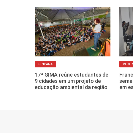
GINCANA
REDE 
, veja as
17ª GIMA reúne estudantes de
Franc
 a
9 cidades em um projeto de
semes
transporte
educação ambiental da região
em es