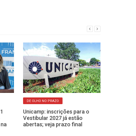
DE OLHO NO PRAZO
ENSINO SUPERIOR
61
Unicamp: inscrições para o
Veja o calendá
e
Vestibular 2027 já estão
Unesp, com 5.
 na
abertas; veja prazo final
136 cursos de