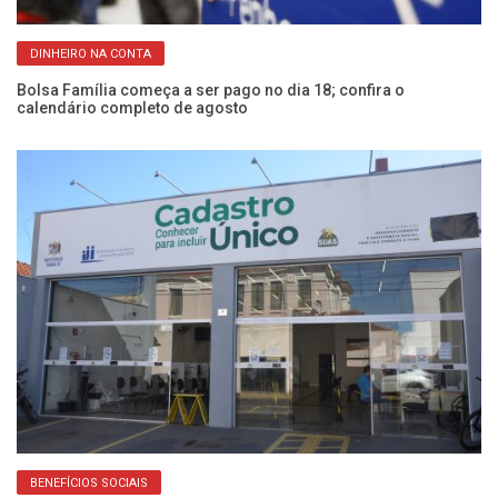
DINHEIRO NA CONTA
s
Bolsa Família começa a ser pago no dia 18; confira o
C
calendário completo de agosto
at
BENEFÍCIOS SOCIAIS