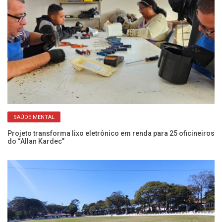
SAÚDE MENTAL
Projeto transforma lixo eletrônico em renda para 25 oficineiros
SE
do “Allan Kardec”
be