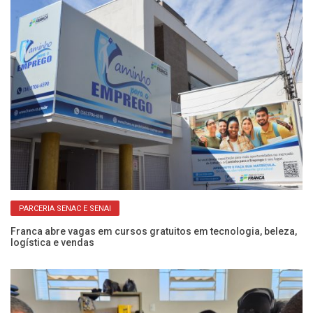
PARCERIA SENAC E SENAI
ra
Franca abre vagas em cursos gratuitos em tecnologia, beleza,
Fr
logística e vendas
ap