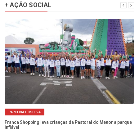
+ AÇÃO SOCIAL
PARCERIA POSITIVA
e
Franca Shopping leva crianças da Pastoral do Menor a parque
Fr
inflável
be