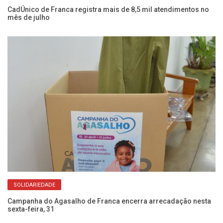
o
CadÚnico de Franca registra mais de 8,5 mil atendimentos no
Fr
mês de julho
do
SOLIDARIEDADE
oas
Campanha do Agasalho de Franca encerra arrecadação nesta
Aç
sexta-feira, 31
e 