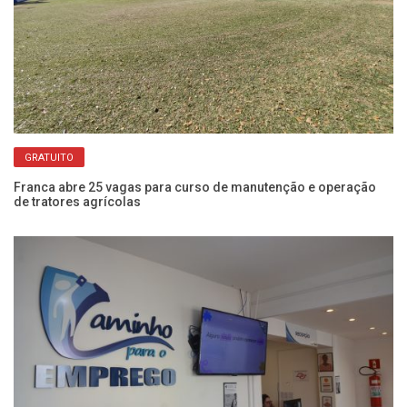
GRATUITO
Franca abre 25 vagas para curso de manutenção e operação
Ba
de tratores agrícolas
pa