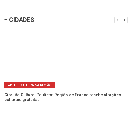
+ CIDADES
ARTE E CULTURA NA REGIÃO
Circuito Cultural Paulista: Região de Franca recebe atrações
1º
culturais gratuitas
fo