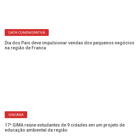
DATA COMEMORATIVA
Dia dos Pais deve impulsionar vendas dos pequenos negócios
Eq
na região de Franca
pa
GINCANA
17ª GIMA reúne estudantes de 9 cidades em um projeto de
Ch
educação ambiental da região
Fr