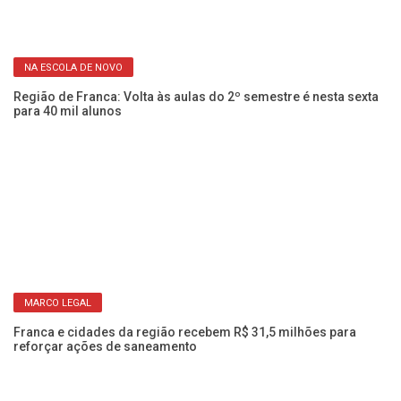
NA ESCOLA DE NOVO
em
Região de Franca: Volta às aulas do 2º semestre é nesta sexta
Cu
para 40 mil alunos
ci
MARCO LEGAL
s
Franca e cidades da região recebem R$ 31,5 milhões para
Ve
reforçar ações de saneamento
am