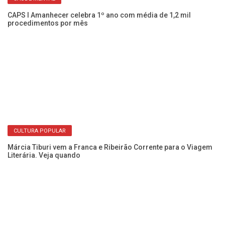
CAPS I Amanhecer celebra 1º ano com média de 1,2 mil
Co
procedimentos por mês
c
CULTURA POPULAR
ão
Márcia Tiburi vem a Franca e Ribeirão Corrente para o Viagem
De
Literária. Veja quando
de