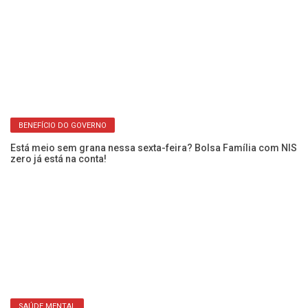
BENEFÍCIO DO GOVERNO
Está meio sem grana nessa sexta-feira? Bolsa Família com NIS
Fr
zero já está na conta!
En
SAÚDE MENTAL