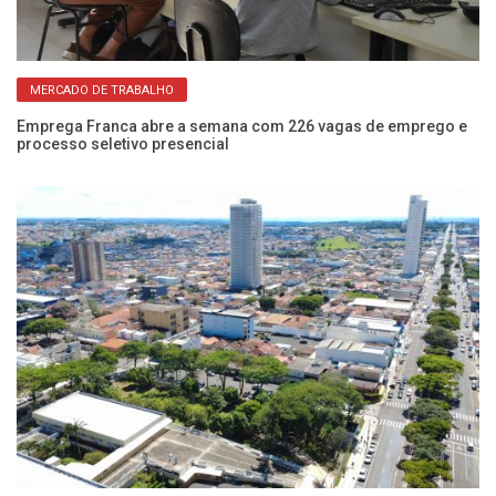
MERCADO DE TRABALHO
ca
Emprega Franca abre a semana com 226 vagas de emprego e
Di
processo seletivo presencial
ne