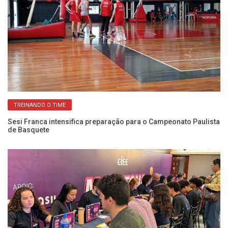
TREINANDO O TIME
s
Sesi Franca intensifica preparação para o Campeonato Paulista
CI
de Basquete
di