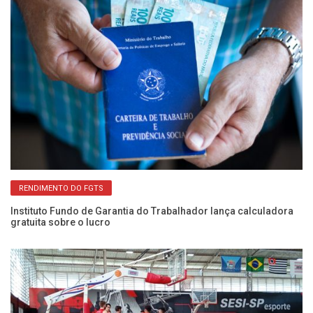
RENDIMENTO DO FGTS
os
Instituto Fundo de Garantia do Trabalhador lança calculadora
Co
gratuita sobre o lucro
da