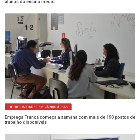
alunos do ensino médio
no
OPORTUNIDADES EM VÁRIAS ÁREAS
te
Emprega Franca começa a semana com mais de 190 postos de
Qu
trabalho disponíveis
di