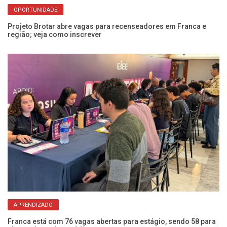
OPORTUNIDADE
Projeto Brotar abre vagas para recenseadores em Franca e
Ve
região; veja como inscrever
c
APRENDIZADO
as
Franca está com 76 vagas abertas para estágio, sendo 58 para
Ap