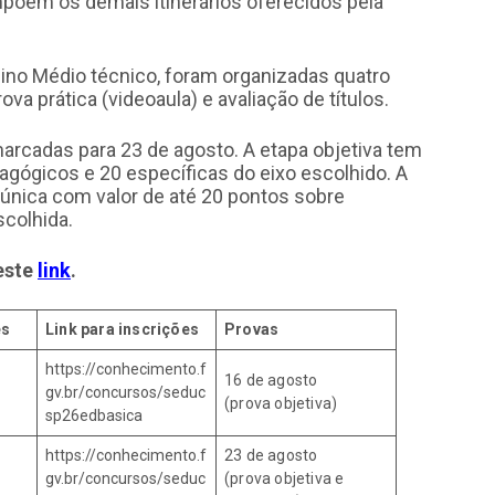
põem os demais itinerários oferecidos pela
sino Médio técnico, foram organizadas quatro
ova prática (videoaula) e avaliação de títulos.
marcadas para 23 de agosto. A etapa objetiva tem
ógicos e 20 específicas do eixo escolhido. A
 única com valor de até 20 pontos sobre
scolhida.
este
link
.
es
Link para inscrições
Provas
https://conhecimento.f
16 de agosto
gv.br/concursos/seduc
(prova objetiva)
sp26edbasica
https://conhecimento.f
23 de agosto
gv.br/concursos/seduc
(prova objetiva e