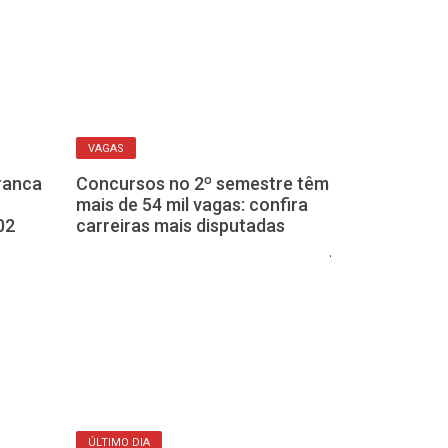
VAGAS
MAIS DIAS
ranca
Concursos no 2º semestre têm
Inscrições pa
mais de 54 mil vagas: confira
seletivo do IB
02
carreiras mais disputadas
prorrogadas at
julho
ÚLTIMO DIA