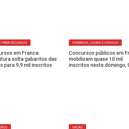
 PARA RECURSOS
HORÁRIOS, LOCAIS E CÓDIGOS
rsos em Franca:
Concursos públicos em F
itura solta gabaritos das
mobilizam quase 10 mil
s para 9,9 mil inscritos
inscritos neste domingo, 
URSO
VAGAS