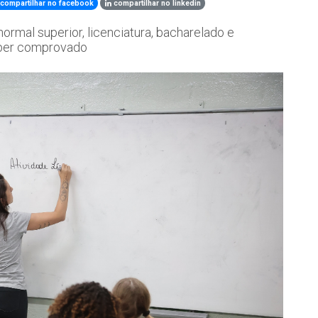
compartilhar no facebook
compartilhar no linkedin
rmal superior, licenciatura, bacharelado e
aber comprovado