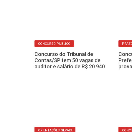
CONCURSO PÚBLICO
PRAZO
nca, Polícia
Concurso do Tribunal de
Concu
re concurso
Contas/SP tem 50 vagas de
Prefe
de soldados
auditor e salário de R$ 20.940
prova
ORIENTAÇÕES GERAIS
CONC