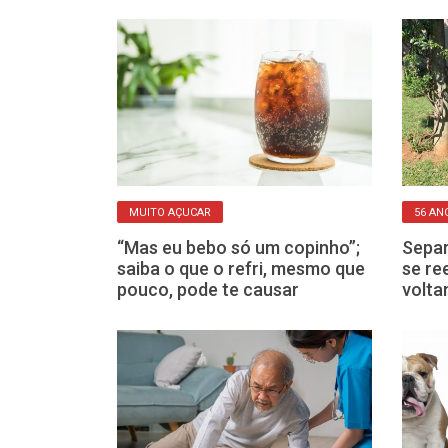
RADA
MUITO AÇUCAR
56 AN
s fazem dieta
“Mas eu bebo só um copinho”;
Separ
s veja o que
saiba o que o refri, mesmo que
se re
listas
pouco, pode te causar
volta