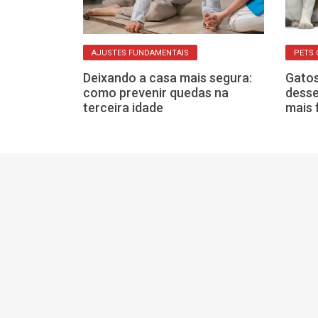
AJUSTES FUNDAMENTAIS
PETS
Deixando a casa mais segura:
Gatos
o de iPhones,
como prevenir quedas na
desse
os: lances
terceira idade
mais 
 de hoje