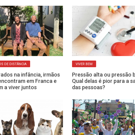
OS DE DISTÂNCIA
VIVER BEM
ados na infância, irmãos
Pressão alta ou pressão 
encontram em Franca e
Qual delas é pior para a 
m a viver juntos
das pessoas?