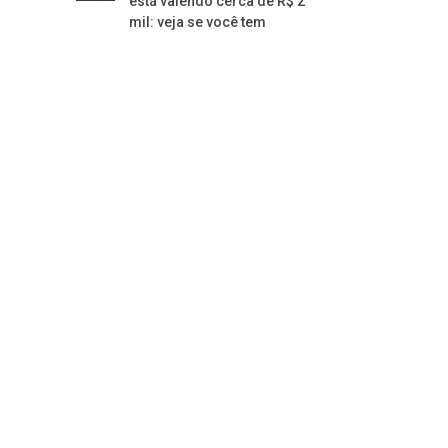
está valendo cerca de R$ 2
mil: veja se você tem