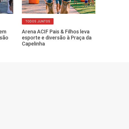
TODOS JUNTOS
DICAS DO DIA A DIA
 em
Arena ACIF Pais & Filhos leva
Medicamentos
esão
esporte e diversão à Praça da
um risco à sa
Capelinha
descartados 