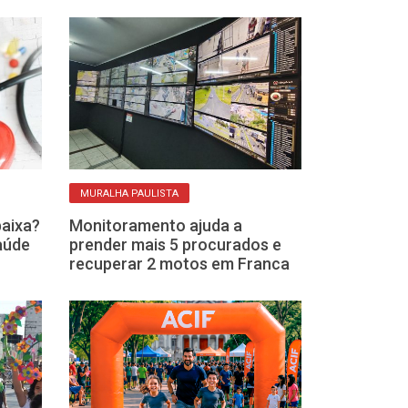
MURALHA PAULISTA
ROTINA DE ATIVIDA
baixa?
Monitoramento ajuda a
Exercícios em 
saúde
prender mais 5 procurados e
e treinos sim
recuperar 2 motos em Franca
academia con