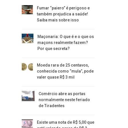
Fumar “paiero” é perigoso e
também prejudica a saúde!
Saiba mais sobre isso
Maçonaria: O que é e o que os
maçons realmente fazem?
Por que secreta?
Moeda rara de 25 centavos,
conhecida como “mula”, pode
valer quase R$ 3 mil
Comércio abre as portas
normalmente neste feriado
de Tiradentes
Existe uma nota de R$ 5,00 que