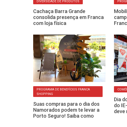
DIVERSIDADE DE PRODUTOS
PROGR
ojas online
Cachaça Barra Grande
Mobil
 e Havan para
consolida presença em Franca
campa
com loja física
Franc
IOS
PROGRAMA DE BENEFÍCIOS FRANCA
COMÉR
SHOPPING
 sorteia
Dia d
Suas compras para o dia dos
ornet em
do IE
Namorados podem te levar a
al
deve 
Porto Seguro! Saiba como