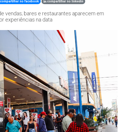
compartilhar no facebook
compartilhar no linkedin
 de vendas; bares e restaurantes aparecem em
or experiências na data