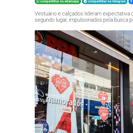
compartilhar no whatsapp
compartilhar no telegram
Vestuário e calçados lideram expectativa
segundo lugar, impulsionados pela busca p