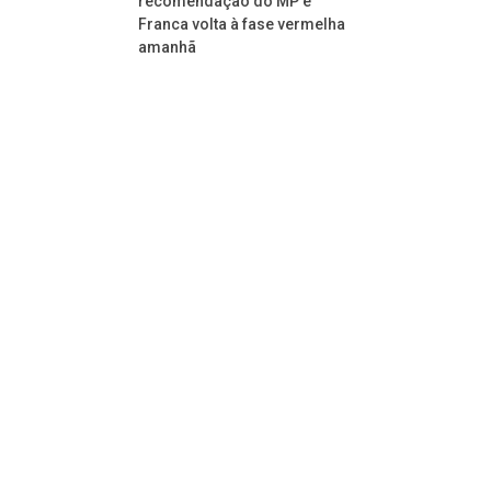
recomendação do MP e
Franca volta à fase vermelha
amanhã