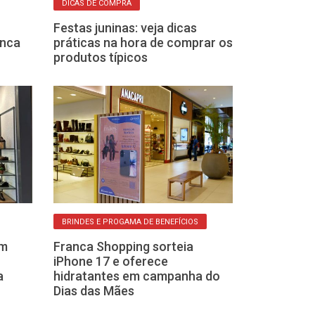
DICAS DE COMPRA
CLIENTE ESTRELA
Festas juninas: veja dicas
Campanha de 
anca
práticas na hora de comprar os
Franca Shoppi
produtos típicos
caixas de som
BRINDES E PROGAMA DE BENEFÍCIOS
PICO DE PROMOÇÕ
am
Franca Shopping sorteia
Prepare-se par
iPhone 17 e oferece
2025: Qual é o
a
hidratantes em campanha do
para comprar
Dias das Mães