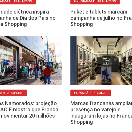
AMA DE BENEFÍCIOS
PROGRAMA DE BENEFÍCIOS
idade elétrica inspira
Puket e tablets marcam
nha de Dia dos Pais no
campanha de julho no Fr
a Shopping
Shopping
CIO AQUECIDO
EXPANSÃO REGIONAL
os Namorados: projeção
Marcas francanas ampli
-ACIF mostra que Franca
presença no varejo e
movimentar 20 milhões
inauguram lojas no Franc
Shopping