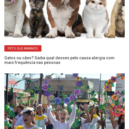
PETS QUE AMAMOS
Gatos ou cães? Saiba qual desses pets causa alergia com
Ap
mais frequência nas pessoas
ca