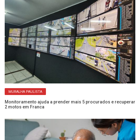
MURALHA PAULISTA
Monitoramento ajuda a prender mais 5 procurados e recuperar
Mu
2 motos em Franca
di