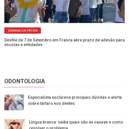
SEMANA DA PÁTRIA
NIS
Desfile de 7 de Setembro em Franca abre prazo de adesão para
Es
escolas e entidades
ze
ODONTOLOGIA
Especialista esclarece principais dúvidas e alerta
sobre tártaro nos dentes
Língua branca: saiba quais são as causas e como
resolver o problema