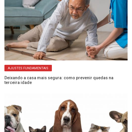
AJUSTES FUNDAMENTAIS
Deixando a casa mais segura: como prevenir quedas na
Me
terceira idade
de