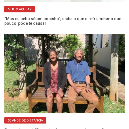
MUITO AÇUCAR
“Mas eu bebo só um copinho”; saiba o que o refri, mesmo que
Ex
pouco, pode te causar
a
56 ANOS DE DISTÂNCIA