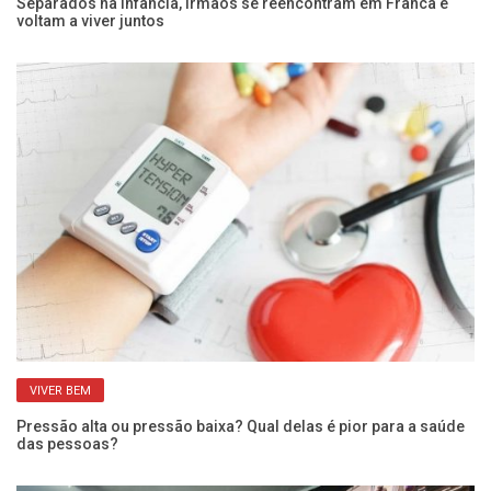
 e
Separados na infância, irmãos se reencontram em Franca e
Pe
voltam a viver juntos
SP
VIVER BEM
Pressão alta ou pressão baixa? Qual delas é pior para a saúde
Qu
das pessoas?
po