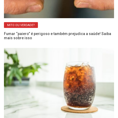
MITO OU VERDADE?
Fumar “paiero” é perigoso e também prejudica a saúde! Saiba
Ar
mais sobre isso
Ca