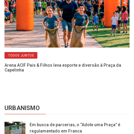
TODOS JUNTOS
Arena ACIF Pais & Filhos leva esporte e diversão à Praça da
Re
Capelinha
co
URBANISMO
Em busca de parcerias, o “Adote uma Praça” é
regulamentado em Franca