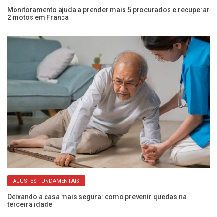
Monitoramento ajuda a prender mais 5 procurados e recuperar
Mu
2 motos em Franca
di
AJUSTES FUNDAMENTAIS
Deixando a casa mais segura: como prevenir quedas na
Me
terceira idade
de