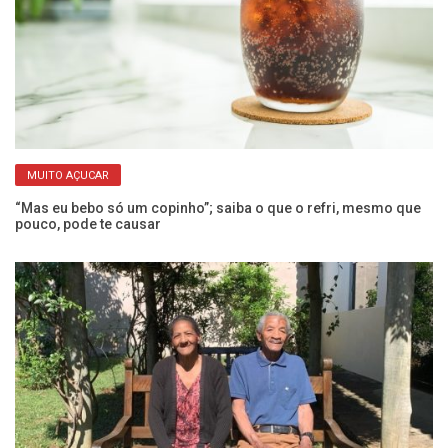
MUITO AÇUCAR
“Mas eu bebo só um copinho”; saiba o que o refri, mesmo que
Ex
pouco, pode te causar
a