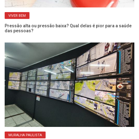
VIVER BEM
Pressão alta ou pressão baixa? Qual delas é pior para a saúde
Qu
das pessoas?
po
MURALHA PAULISTA