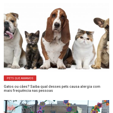
PETS QUE AMAMOS
Gatos ou cães? Saiba qual desses pets causa alergia com
Ap
mais frequência nas pessoas
ca