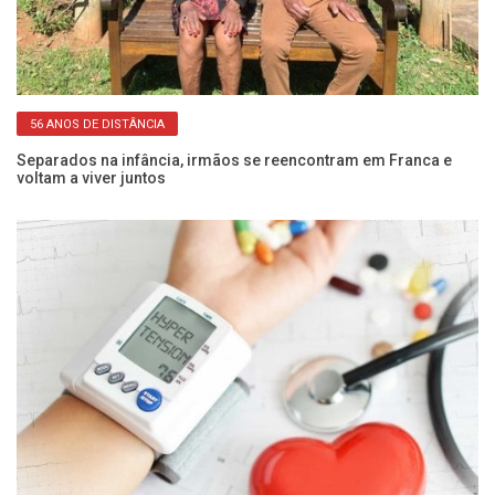
56 ANOS DE DISTÂNCIA
 e
Separados na infância, irmãos se reencontram em Franca e
Pe
voltam a viver juntos
SP