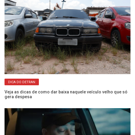
DICA DO DETRAN
os
Veja as dicas de como dar baixa naquele veículo velho que só
O 
gera despesa
e 