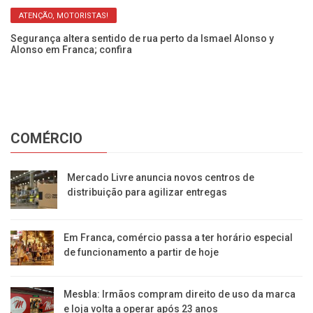
ATENÇÃO, MOTORISTAS!
so
Segurança altera sentido de rua perto da Ismael Alonso y
Ob
Alonso em Franca; confira
y 
COMÉRCIO
Mercado Livre anuncia novos centros de
distribuição para agilizar entregas
Em Franca, comércio passa a ter horário especial
de funcionamento a partir de hoje
Mesbla: Irmãos compram direito de uso da marca
e loja volta a operar após 23 anos