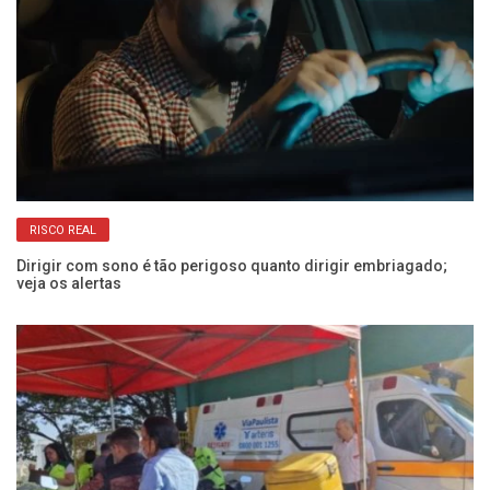
RISCO REAL
Dirigir com sono é tão perigoso quanto dirigir embriagado;
Co
veja os alertas
Câ