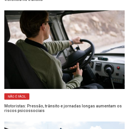
NÃO É FÁCIL
Motoristas: Pressão, trânsito e jornadas longas aumentam os
Fr
riscos psicossociais
pa