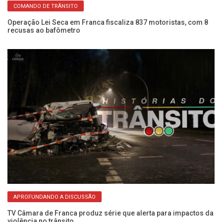
COMANDO DE TRÂNSITO
Operação Lei Seca em Franca fiscaliza 837 motoristas, com 8
É 
recusas ao bafômetro
re
APROFUNDANDO A DISCUSSÃO
a
TV Câmara de Franca produz série que alerta para impactos da
Pe
violência no trânsito
no