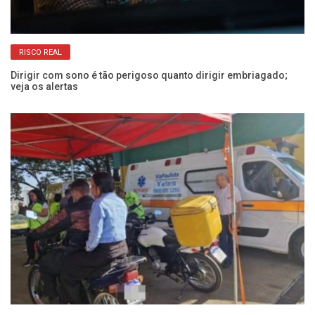
RISCO REAL
Dirigir com sono é tão perigoso quanto dirigir embriagado;
Co
veja os alertas
Câ