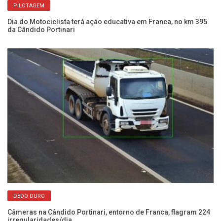
PILOTAGEM
Dia do Motociclista terá ação educativa em Franca, no km 395
Am
da Cândido Portinari
op
DEDO DURO
Câmeras na Cândido Portinari, entorno de Franca, flagram 224
Po
irregularidades/dia
se