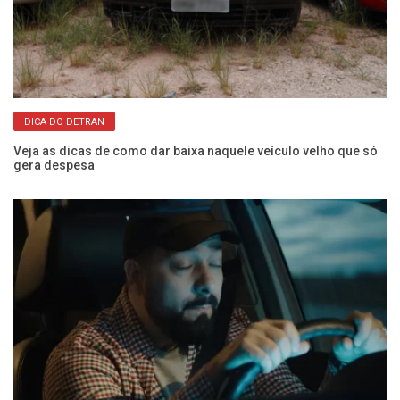
DICA DO DETRAN
os
Veja as dicas de como dar baixa naquele veículo velho que só
O 
gera despesa
e 