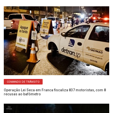
COMANDO DE TRÂNSITO
Operação Lei Seca em Franca fiscaliza 837 motoristas, com 8
É 
recusas ao bafômetro
re