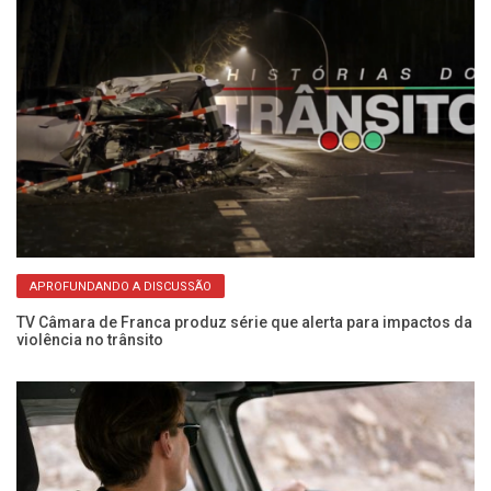
APROFUNDANDO A DISCUSSÃO
a
TV Câmara de Franca produz série que alerta para impactos da
Pe
violência no trânsito
no