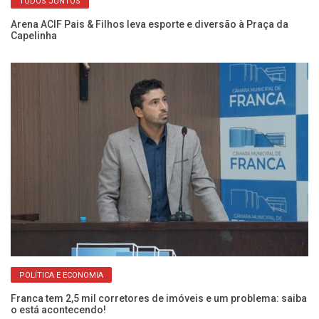
TODOS JUNTOS
a
Arena ACIF Pais & Filhos leva esporte e diversão à Praça da
In
Capelinha
gr
POLÍTICA E ECONOMIA
Franca tem 2,5 mil corretores de imóveis e um problema: saiba
Pr
o está acontecendo!
li