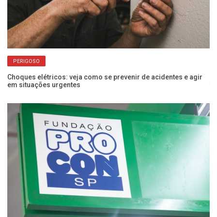
PERIGOSO
Choques elétricos: veja como se prevenir de acidentes e agir
Po
em situações urgentes
f