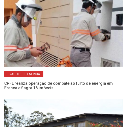
FRAUDES DE ENERGIA
NIS
CPFL realiza operação de combate ao furto de energia em
Es
Franca e flagra 16 imóveis
ze