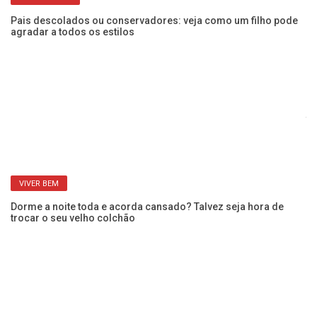
PAIS E FILHOS
Pais descolados ou conservadores: veja como um filho pode
De
agradar a todos os estilos
te