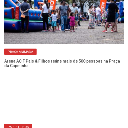
PRAÇA ANIMADA
rar
Arena ACIF Pais & Filhos reúne mais de 500 pessoas na Praça
Mo
da Capelinha
2 