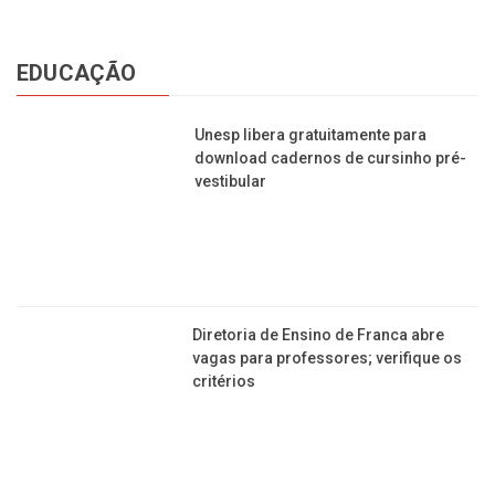
FUTEBOL
Veja o que um vereador francano quer fazer com o
tradicional Estádio “Lanchão”
Em quais minutos dos jogos saem mais gols?
Análise de 180 mil gols mostram um padrão
Francana abre vagas em escolinha de futebol para
crianças de 4 a 14 anos
Homem afirma ser viajante do tempo e revela quem
ganha a Copa do Mundo do Catar
Conheça a tabela dos jogos da Copinha em Franca.