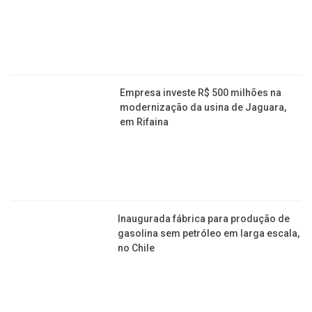
EDUCAÇÃO
Unesp libera gratuitamente para download
cadernos de cursinho pré-vestibular
Diretoria de Ensino de Franca abre vagas para
professores; verifique os critérios
Brasileira de 8 anos tem QI acima de Steve Jobs e
entra para grupo de gênios
Concurso: Estado de SP contratará 2.700
professores e servidores de Etecs e Fatecs
Senai oferece cursos semipresenciais voltados
aos jovens: até a inscrição é gratuita