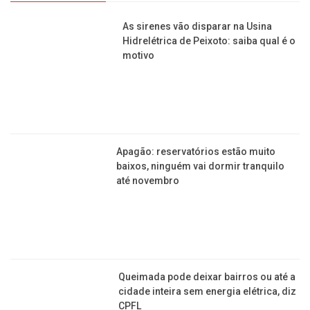
As sirenes vão disparar na Usina Hidrelétrica de
Peixoto: saiba qual é o motivo
Apagão: reservatórios estão muito baixos, ninguém
vai dormir tranquilo até novembro
Queimada pode deixar bairros ou até a cidade
inteira sem energia elétrica, diz CPFL
Empresa investe R$ 500 milhões na modernização
da usina de Jaguara, em Rifaina
Inaugurada fábrica para produção de gasolina sem
petróleo em larga escala, no Chile