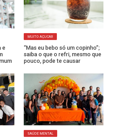
MUITO AÇUCAR
NUTRICÃO
 e
“Mas eu bebo só um copinho”;
Cão caramelo 
em
saiba o que o refri, mesmo que
projeto de nut
comum
pouco, pode te causar
escolas munic
SAÚDE MENTAL
MAUS HÁBITOS