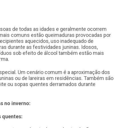
oas de todas as idades e geralmente ocorrem
s mais comuns estão queimaduras provocadas por
recipientes aquecidos, uso inadequado de
as durante as festividades juninas. Idosos,
íduos sob efeito de álcool também estão mais
irma.
pecial. Um cenário comum é a aproximação dos
uninas ou de lareiras em residências. Também são
leite ou sopas quentes derramados durante
s no inverno:
 quentes: