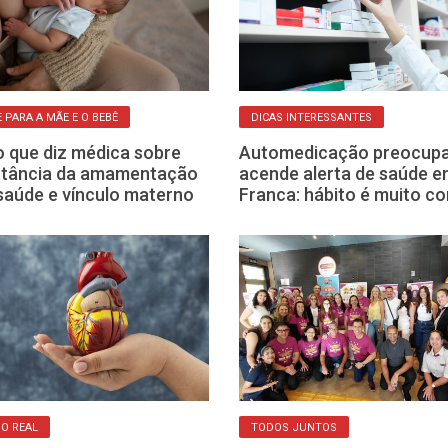
 PARA A MÃE E O BEBÊ
DICAS INTERESSANTES
o que diz médica sobre
Automedicação preocupa
rtância da amamentação
acende alerta de saúde 
saúde e vínculo materno
Franca: hábito é muito 
GO REAL
TODOS JUNTOS