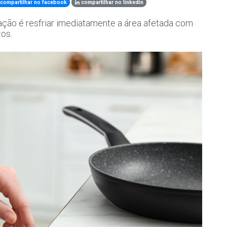
compartilhar no facebook
compartilhar no linkedin
ção é resfriar imediatamente a área afetada com
tos.