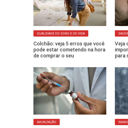
QUALIDADE DO SONO E DE VIDA
SAÚDE
nde alerta em
Colchão: veja 5 erros que você
Veja 
é a arma
pode estar cometendo na hora
impo
issão
de comprar o seu
para 
IMUNIZAÇÃO
INIMI