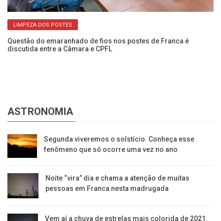
LIMPEZA DOS POSTES
os
Questão do emaranhado de fios nos postes de Franca é
Fi
discutida entre a Câmara e CPFL
da
ASTRONOMIA
Segunda viveremos o solstício. Conheça esse
fenômeno que só ocorre uma vez no ano
Noite “vira” dia e chama a atenção de muitas
pessoas em Franca nesta madrugada
Vem aí a chuva de estrelas mais colorida de 2021.