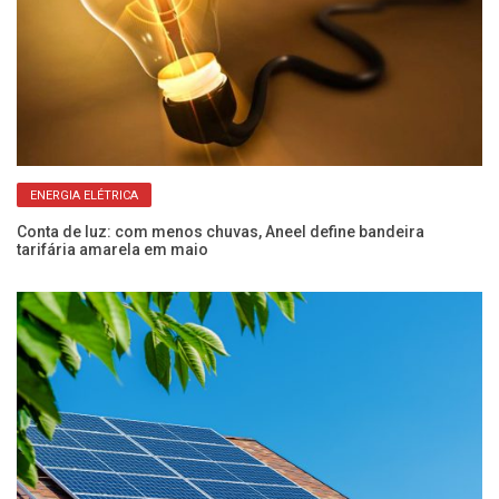
ENERGIA ELÉTRICA
pa
Conta de luz: com menos chuvas, Aneel define bandeira
Fé
tarifária amarela em maio
pe