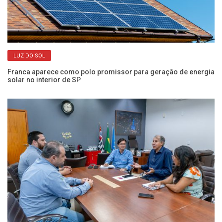
LUZ DO SOL
r
Franca aparece como polo promissor para geração de energia
CP
solar no interior de SP
o 