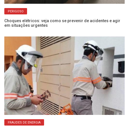
PERIGOSO
Choques elétricos: veja como se prevenir de acidentes e agir
Vo
em situações urgentes
de
FRAUDES DE ENERGIA