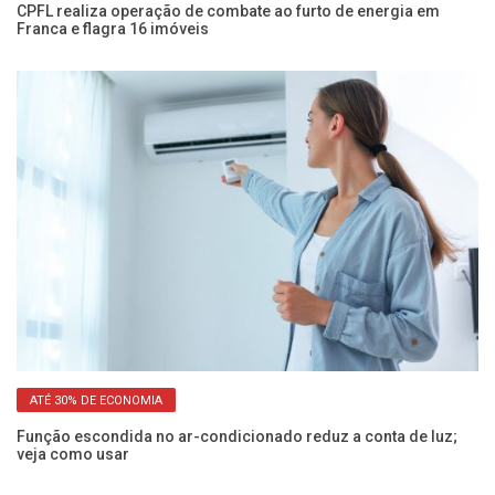
ia
CPFL realiza operação de combate ao furto de energia em
CP
Franca e flagra 16 imóveis
co
ATÉ 30% DE ECONOMIA
Função escondida no ar-condicionado reduz a conta de luz;
Co
veja como usar
al