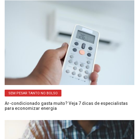
SEM PESAR TANTO NO BOLSO
s
Ar-condicionado gasta muito? Veja 7 dicas de especialistas
Ve
para economizar energia
de