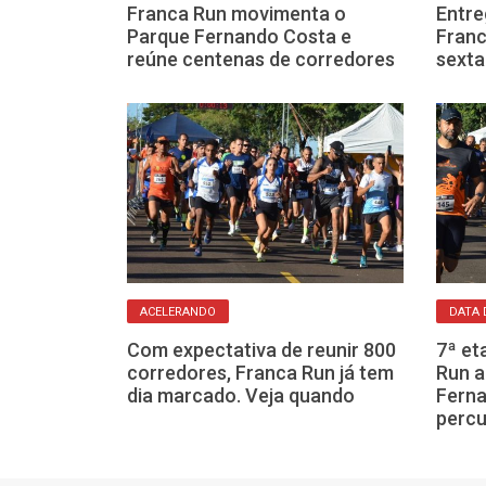
 abre
Franca Run movimenta o
Entre
era ter mais de
Parque Fernando Costa e
Fran
antes
reúne centenas de corredores
sexta
ACELERANDO
DATA 
r para a prova
Com expectativa de reunir 800
7ª et
 com seis
corredores, Franca Run já tem
Run a
dência
dia marcado. Veja quando
Ferna
perc