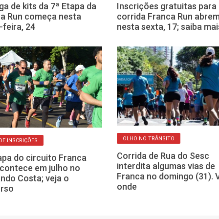
ga de kits da 7ª Etapa da
Inscrições gratuitas para
ca Run começa nesta
corrida Franca Run abre
-feira, 24
nesta sexta, 17; saiba mai
OLHO NO TRÂNSITO
DE INSCRIÇÕES
Corrida de Rua do Sesc
apa do circuito Franca
interdita algumas vias de
contece em julho no
Franca no domingo (31). 
ndo Costa; veja o
onde
urso