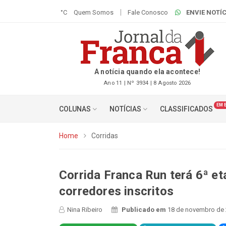
°C
Quem Somos
Fale Conosco
ENVIE NOTÍC
A notícia quando ela acontece!
Ano 11 | Nº 3934 | 8 Agosto 2026
EM 
COLUNAS
NOTÍCIAS
CLASSIFICADOS
Home
Corridas
Corrida Franca Run terá 6ª e
corredores inscritos
Nina Ribeiro
Publicado em
18 de novembro de 