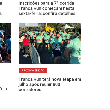
 a
Inscrições para a 7ª corrida
Corrida Franca
m
Franca Run começam nesta
kits começa n
s
sexta-feira; confira detalhes
vagas extras 
PRÓXIMA EDIÇÃO
CORRIDA
Franca Run terá nova etapa em
Kits da Franc
julho após reunir 800
entregues nes
Veja
corredores
sábado; corri
atletas