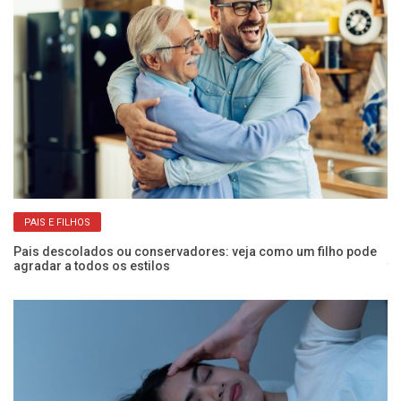
PAIS E FILHOS
Pais descolados ou conservadores: veja como um filho pode
De
agradar a todos os estilos
te