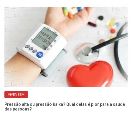
VIVER BEM
Pressão alta ou pressão baixa? Qual delas é pior para a saúde
Qu
das pessoas?
po