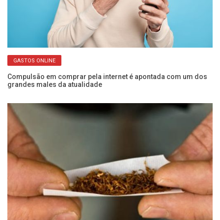
GASTOS ONLINE
ara
Compulsão em comprar pela internet é apontada com um dos
De
grandes males da atualidade
es