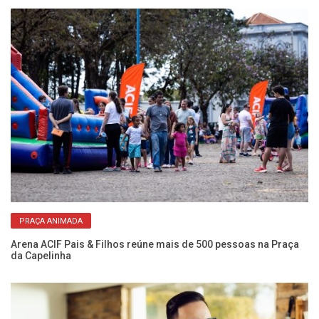
PRAÇA ANIMADA
rar
Arena ACIF Pais & Filhos reúne mais de 500 pessoas na Praça
Mo
da Capelinha
2 