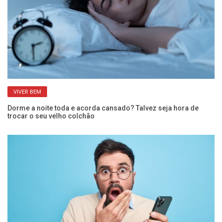
VIVER BEM
Dorme a noite toda e acorda cansado? Talvez seja hora de
Ga
trocar o seu velho colchão
ma