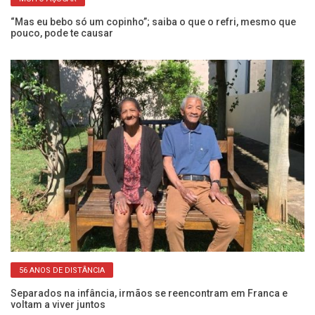
“Mas eu bebo só um copinho”; saiba o que o refri, mesmo que
Ex
pouco, pode te causar
a
56 ANOS DE DISTÂNCIA
 e
Separados na infância, irmãos se reencontram em Franca e
Pe
voltam a viver juntos
SP