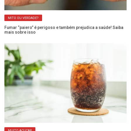
MITO OU VERDADE?
Fumar “paiero” é perigoso e também prejudica a saúde! Saiba
Ar
mais sobre isso
Ca
MUITO AÇUCAR