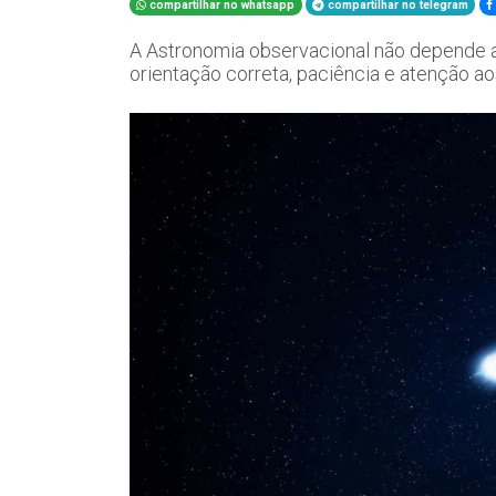
compartilhar no whatsapp
compartilhar no telegram
A Astronomia observacional não depende 
orientação correta, paciência e atenção ao