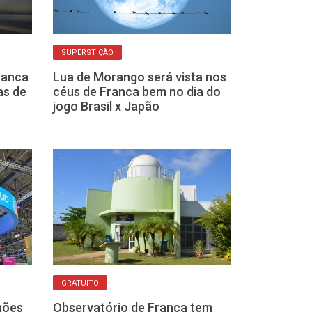
SUPERSTIÇÃO
ABERTO AO PÚBLIC
ranca
Lua de Morango será vista nos
Observatório 
as de
céus de Franca bem no dia do
observação de
jogo Brasil x Japão
no dia 22
UNIVERSO
GRATUITO
E se a nossa 
hões
Observatório de Franca tem
substituída po