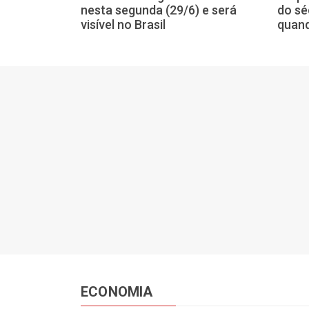
 terça-feira,
nesta segunda (29/6) e será
do sé
h44
visível no Brasil
quand
ECONOMIA