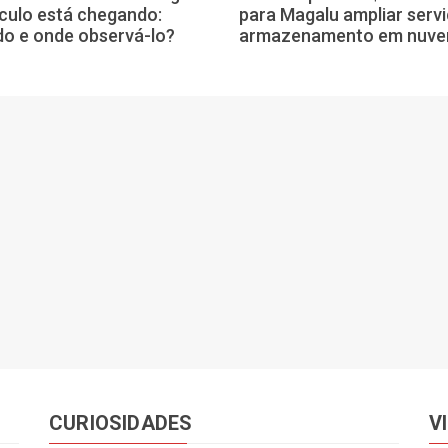
culo está chegando:
para Magalu ampliar serv
o e onde observá-lo?
armazenamento em nuv
CURIOSIDADES
V