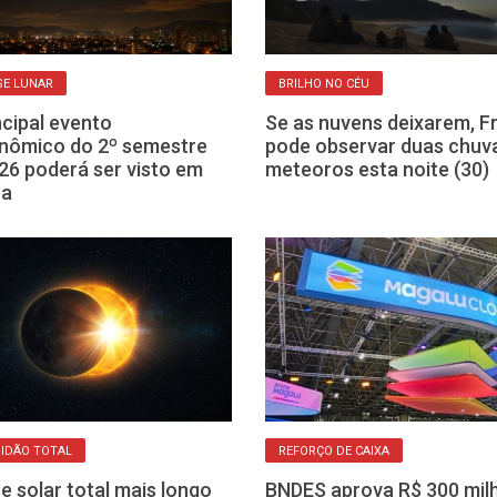
SE LUNAR
BRILHO NO CÉU
ncipal evento
Se as nuvens deixarem, F
nômico do 2º semestre
pode observar duas chuv
26 poderá ser visto em
meteoros esta noite (30)
ca
IDÃO TOTAL
REFORÇO DE CAIXA
se solar total mais longo
BNDES aprova R$ 300 mil