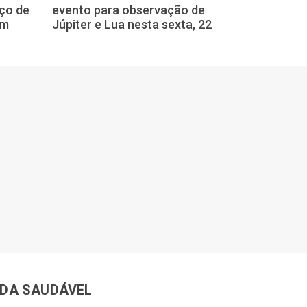
iço de
evento para observação de
ou Mercúrio? 
em
Júpiter e Lua nesta sexta, 22
explicam
IDA SAUDÁVEL