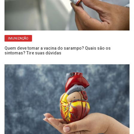
IMUNIZAÇÃO
Quem deve tomar a vacina do sarampo? Quais são os
Pe
sintomas? Tire suas dúvidas
ba