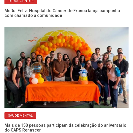
TODOS JUNTOS
em
McDia Feliz: Hospital do Câncer de Franca lança campanha
Mé
com chamado à comunidade
so
SAÚDE MENTAL
Mais de 150 pessoas participam da celebração do aniversário
Se
do CAPS Renascer
ca