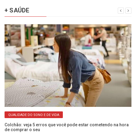
+ SAÚDE
QUALIDADE DO SONO E DE VIDA
as
Colchão: veja 5 erros que você pode estar cometendo na hora
Cã
de comprar o seu
mu