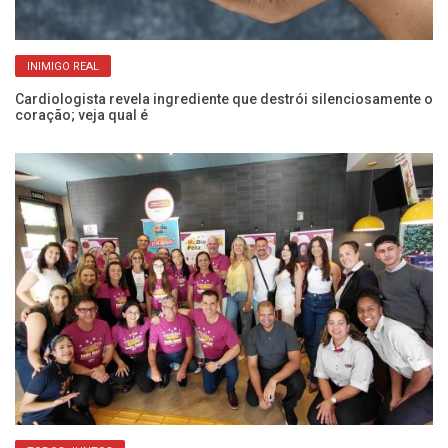
INIMIGO REAL
e
Cardiologista revela ingrediente que destrói silenciosamente o
Pr
coração; veja qual é
d