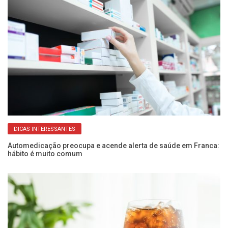
DICAS INTERESSANTES
Automedicação preocupa e acende alerta de saúde em Franca:
Bu
hábito é muito comum
ro