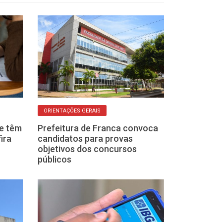
ORIENTAÇÕES GERAIS
OLHO NAS VAGAS
e têm
Prefeitura de Franca convoca
Governo de SP
ira
candidatos para provas
concurso para
objetivos dos concursos
soldado da Polí
públicos