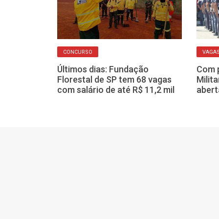
CONCURSO
VAGA
so seletivo
 temporárias
Últimos dias: Fundação
Com p
odo Brasil
Florestal de SP tem 68 vagas
Milit
com salário de até R$ 11,2 mil
abert