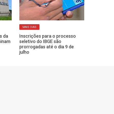
CADASTRO RESERV
MAIS DIAS
Franca mantém
s da
Inscrições para o processo
abertas para 
minam
seletivo do IBGE são
Prefeitura; ve
prorrogadas até o dia 9 de
julho