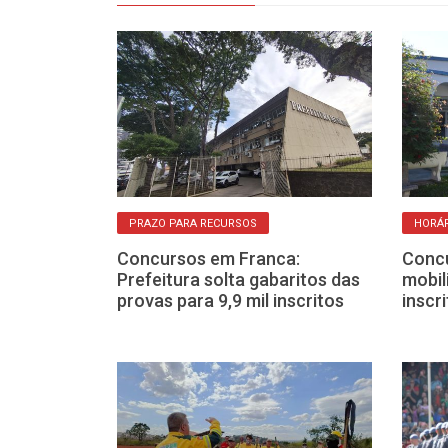
PRAZO PARA RECURSOS
HORÁR
rições de
Concursos em Franca:
Concu
vos para
Prefeitura solta gabaritos das
mobil
ede estadual
provas para 9,9 mil inscritos
inscr