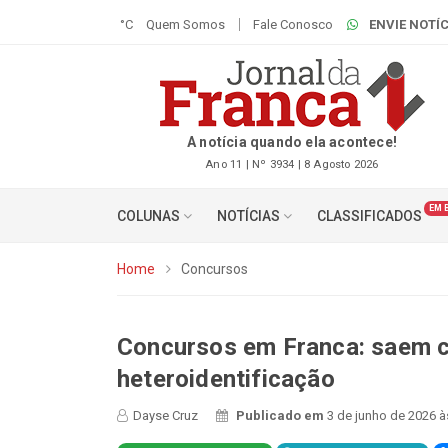
°C
Quem Somos
Fale Conosco
ENVIE NOTÍC
A notícia quando ela acontece!
Ano 11 | Nº 3934 | 8 Agosto 2026
EM 
COLUNAS
NOTÍCIAS
CLASSIFICADOS
Home
Concursos
Concursos em Franca: saem c
heteroidentificação
Dayse Cruz
Publicado em
3 de junho de 2026 à