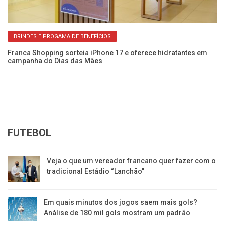
BRINDES E PROGAMA DE BENEFÍCIOS
Franca Shopping sorteia iPhone 17 e oferece hidratantes em
campanha do Dias das Mães
Fr
de
FUTEBOL
Veja o que um vereador francano quer fazer com o
tradicional Estádio “Lanchão”
Em quais minutos dos jogos saem mais gols?
Análise de 180 mil gols mostram um padrão