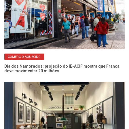
COMÉRCIO AQUECIDO
Dia dos Namorados: projeção do IE-ACIF mostra que Franca
deve movimentar 20 milhões
Bl
aç