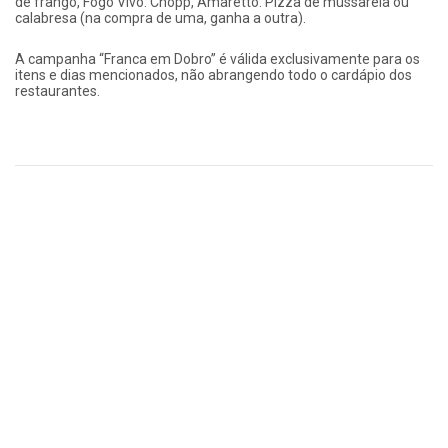
de frango, Fogo Vivo: Chopp, Amaretto: Pizza de mussarela ou
calabresa (na compra de uma, ganha a outra).
A campanha “Franca em Dobro” é válida exclusivamente para os
itens e dias mencionados, não abrangendo todo o cardápio dos
restaurantes.