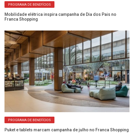
PROGRAMA DE BENEFÍCIOS
om
Mobilidade elétrica inspira campanha de Dia dos Pais no
F
Franca Shopping
pa
PROGRAMA DE BENEFÍCIOS
re
Puket e tablets marcam campanha de julho no Franca Shopping
Fr